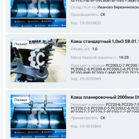
SE215LCW
;
PC200-8M0
;
PC200LC-8M0
;
ZE215E
;
SE215
;
SE210-9
;
PC210LC
;
FR22
Склад / Кол-во:
Иваново Березниковск
Производитель:
СК
Код:
СК-0033633
Ковш стандартный 1,0м3 SB.01.
Лизинг
Объём, м3:
1,0
Масса базовой машины, т:
18-28
Подходит к технике:
PC200LC-7
;
PC200-
PC200LC-8
;
PC200-6
;
PC200LC-6
;
PC210
PC200-8M0
;
PC200LC-8M0
;
PC210
;
ZE21
PC210LC
;
SE215W
;
FR225E2
;
FR245E2
Код:
СК-0035969
Ковш планировочный 2000мм DC
Лизинг
Подходит к технике:
PC220-6
;
PC220-7
;
PC220LC-3
;
PC220LC-5
;
PC220LC-6
;
PC2
PC220LC-7
;
PC220-2
;
PC220LC-2
;
PC220
SE220
;
PC220
;
SE220LC
Производитель:
СК
Код:
СК-0035864