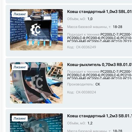
Ковш стандартный 1,0м3 SBL.01
Лизинг
Объём, м3:
1,0
Масса базовой машины, т:
18-28
Подходит к технике:
PC200LC-7
;
PC200-
PC200LC-8
;
PC200-6
;
PC200LC-6
;
PC210
PC200-8M0
;
PC200LC-8M0
;
PC210
;
ZE21
PC210LC
;
FR225E2
;
FR245E2
Код:
СК-0036249
Ковш-рыхлитель 0,70м3 RB.01.0
Лизинг
Подходит к технике:
PC200LC-7
;
PC200-
PC200LC-8
;
PC200-6
;
PC200LC-6
;
PC210
PC200-8M0
;
PC200LC-8M0
;
PC210
;
PC21
SE210-9
;
PC210LC
;
FR225E2
;
FR245E2
Производитель:
СК
Код:
СК-0038024
Ковш стандартный 1,2м3 SB.01.
Лизинг
Объём, м3:
1,2
Масса базовой машины, т:
18-28