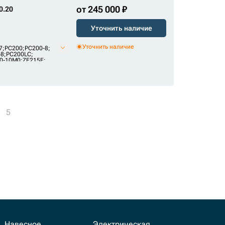
от 245 000 ₽
0.20
Уточнить наличие
Уточнить наличие
7
;
PC200
;
PC200-8
;
-8
;
PC200LC
;
0-10M0
;
ZE215E
;
5
Навесное
Электрическая