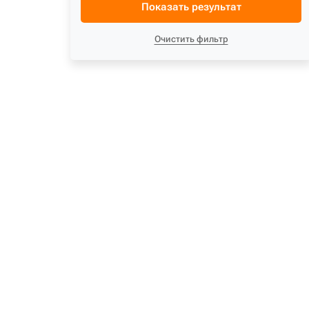
500мм TB.01.25
Показать результат
600мм TB.01.20
Очистить фильтр
600мм TB.01.25
600мм TB.01.30
700мм TB.01.20
800мм TB.01.20
HD.01.100.20
HD.01.120.20
HD.01.80.20
HD.02.090.20
HD.02.100.20
HD.02.120.20
HD.02.130.20
HD.02.160.30
HD.03.090.20