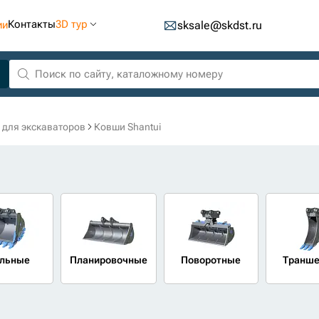
Контакты
3D тур
ии
sksale@skdst.ru
 для экскаваторов
Ковши Shantui
льные
Планировочные
Поворотные
Транш