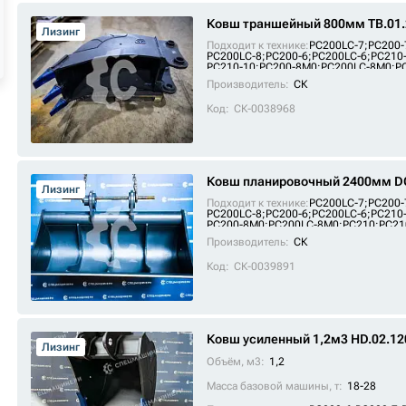
Ковш траншейный 800мм TB.01.
Лизинг
Подходит к технике:
PC200LC-7
;
PC200-
PC200LC-8
;
PC200-6
;
PC200LC-6
;
PC210
PC210-10
;
PC200-8M0
;
PC200LC-8M0
;
P
ZE215E
;
SE210-9
;
PC210LC
;
FR225E2
;
FR
Производитель:
СК
Код:
СК-0038968
Ковш планировочный 2400мм DC
Лизинг
Подходит к технике:
PC200LC-7
;
PC200-
PC200LC-8
;
PC200-6
;
PC200LC-6
;
PC210
PC200-8M0
;
PC200LC-8M0
;
PC210
;
PC21
SE215
;
SE210-9
;
PC210LC
;
FR225E2
;
FR2
Производитель:
СК
Код:
СК-0039891
Ковш усиленный 1,2м3 HD.02.12
Лизинг
Объём, м3:
1,2
Масса базовой машины, т:
18-28