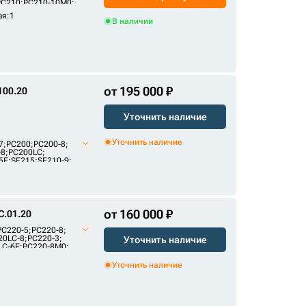
PC210
;
PC210-10M0
;
5E2
;
FR245E2
ая:1
В наличии
от 195 000 ₽
100.20
Уточнить наличие
Уточнить наличие
7
;
PC200
;
PC200-8
;
-8
;
PC200LC
;
5E
;
SE215
;
SE210-9
;
от 160 000 ₽
.01.20
PC220-5
;
PC220-8
;
20LC-8
;
PC220-3
;
Уточнить наличие
LC-6E
;
PC220-8M0
;
Уточнить наличие