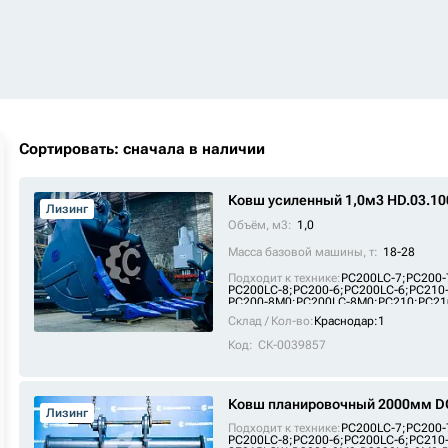
Сортировать: сначала в наличии
Ковш усиленный 1,0м3 HD.03.10
Лизинг
Объём, м3:
1,0
Масса базовой машины, т:
18-28
Подходит к технике:
PC200LC-7
;
PC200-
PC200LC-8
;
PC200-6
;
PC200LC-6
;
PC210
PC200-8M0
;
PC200LC-8M0
;
PC210
;
PC21
SE215
;
SE210-9
;
PC210LC
;
SE215W
;
FR2
Склад / Кол-во:
Краснодар:1
Код:
СК-0039857
Ковш планировочный 2000мм DC
Лизинг
Подходит к технике:
PC200LC-7
;
PC200-
PC200LC-8
;
PC200-6
;
PC200LC-6
;
PC210