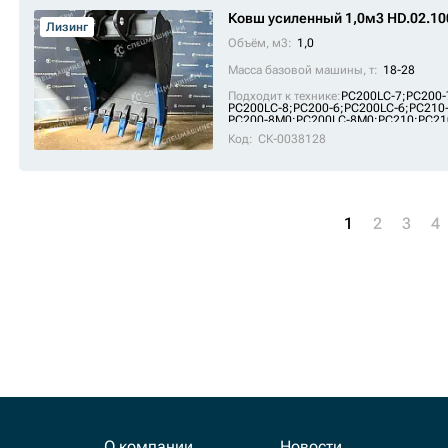
Ковш усиленный 1,0м3 HD.02.10
Лизинг
Объём, м3:
1,0
Масса базовой машины, т:
18-28
Подходит к технике:
PC200LC-7
;
PC200-
PC200LC-8
;
PC200-6
;
PC200LC-6
;
PC210
PC200-8M0
;
PC200LC-8M0
;
PC210
;
PC21
SE210-9
;
PC210LC
;
FR225E2
;
FR245E2
Код:
СК-0038128
1
2
3
4
65
от
39600
руб.
до
2300000
руб.
О компании
Новости