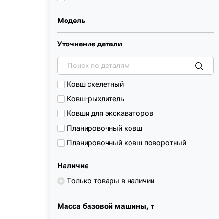
DEVELON
Модель
DOOSAN
FIAT-KOBELCO
Уточнение детали
FOTON
HENGTE
Ковш скелетный
HIDROMEK
Ковш-рыхлитель
HITACHI
Ковши для экскаваторов
HITACHI SUMITOMO
Планировочный ковш
HYUNDAI
Планировочный ковш поворотный
JCB
Скальный ковш
JINGGONG
Наличие
Стандартный ковш
JOHN DEERE
Только товары в наличии
Траншейный ковш
KATO
Усиленный ковш
KOBELCO
Масса базовой машины, т
KOMATSU