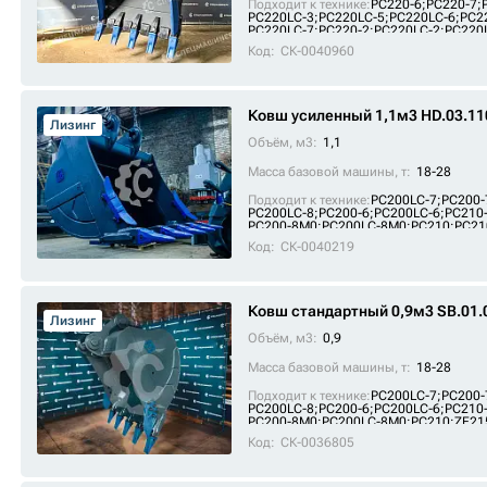
Подходит к технике:
PC220-6
;
PC220-7
;
PC220LC-3
;
PC220LC-5
;
PC220LC-6
;
PC2
PC220LC-7
;
PC220-2
;
PC220LC-2
;
PC220
SE220
;
ZE245E
;
PC220
;
SE220LC
Код:
СК-0040960
Ковш усиленный 1,1м3 HD.03.11
Лизинг
Объём, м3:
1,1
Масса базовой машины, т:
18-28
Подходит к технике:
PC200LC-7
;
PC200-
PC200LC-8
;
PC200-6
;
PC200LC-6
;
PC210
PC200-8M0
;
PC200LC-8M0
;
PC210
;
PC21
SE215
;
SE210-9
;
PC210LC
;
SE215W
;
FR2
Код:
СК-0040219
Ковш стандартный 0,9м3 SB.01.
Лизинг
Объём, м3:
0,9
Масса базовой машины, т:
18-28
Подходит к технике:
PC200LC-7
;
PC200-
PC200LC-8
;
PC200-6
;
PC200LC-6
;
PC210
PC200-8M0
;
PC200LC-8M0
;
PC210
;
ZE21
PC210LC
;
FR225E2
;
FR245E2
Код:
СК-0036805