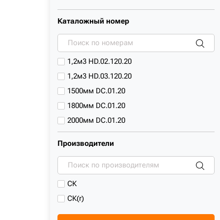
UMG
Каталожный номер
VOLVO
XCMG
XGMA
1,2м3 HD.02.120.20
ZAUBERG
1,2м3 HD.03.120.20
ZOOMLION
1500мм DC.01.20
КРАНЭКС
1800мм DC.01.20
ТВЭКС
2000мм DC.01.20
ЧЕТРА
2000мм DCG.01.20
Производители
2200мм DC.01.20
2400мм DC.01.20
400мм TB.01.20
СК
450мм TB.01.20
СК(r)
500мм TB.01.20