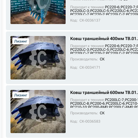
Подходит к технике:
PC220-6
;
PC220-7
;
PC220LC-3
;
PC220LC-5
;
PC220LC-6
;
PC2
PC220LC-7
;
PC220-2
;
PC220LC-2
;
PC220
SE220
;
PC220
;
SE220LC
Код:
СК-0036137
Ковш траншейный 400мм TB.01.
Лизинг
Подходит к технике:
PC220-6
;
PC220-7
;
PC220LC-3
;
PC220LC-5
;
PC220LC-6
;
PC2
PC220LC-7
;
PC220-2
;
PC220LC-2
;
PC220
SE220
;
PC220
;
SE220LC
Производитель:
СК
Код:
СК-0034171
Ковш траншейный 600мм TB.01.
Лизинг
Подходит к технике:
PC200LC-7
;
PC200-
PC200LC-8
;
PC200-6
;
PC200LC-6
;
PC210
PC210-10
;
PC200-8M0
;
PC200LC-8M0
;
P
ZE215E
;
SE210-9
;
PC210LC
;
FR225E2
;
FR
Производитель:
СК
Код:
СК-0036583