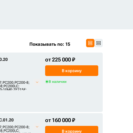
Показывать по: 15
от 225 000 ₽
0.20
В корзину
В наличии
7
;
PC200
;
PC200-8
;
-8
;
PC200LC
;
0-10M0
;
ZE215E
;
25E2
;
FR245E2
от 160 000 ₽
.01.20
7
;
PC200
;
PC200-8
;
-8
;
PC200LC
;
В корзину