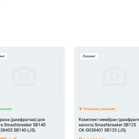
инг
Лизинг
аличии
Уточнить наличие
рана (диафрагма) для
Комплект мембран (диафрагм
а Smashbreaker SB140
молота Smashbreaker SB125
38402 SB140 (JS)
СК-0038401 SB125 (JS)