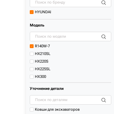
HYUNDAI
Модель
R140W-7
HX210SL
HX220S
HX225SL
HX300
HX300SL
Уточнение детали
R140LC-7
R140LC-7A
R140W-7A
Ковши для экскаваторов