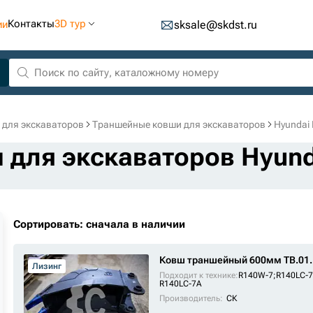
Контакты
3D тур
ии
sksale@skdst.ru
 для экскаваторов
Траншейные ковши для экскаваторов
Hyundai
для экскаваторов Hyund
Сортировать: сначала в наличии
Ковш траншейный 600мм TB.01.
Лизинг
Подходит к технике:
R140W-7
;
R140LC-7
R140LC-7A
Производитель:
СК