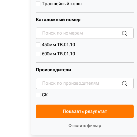
R160LC-7
Траншейный ковш
R160LC-7A
R160LC-9
Каталожный номер
R160LC-9S
R170LC-7
450мм TB.01.10
R170W-7
600мм TB.01.10
R170W-7A
R170W-9
Производители
R170W-9S
R180LC-7
R180LC-9
СК
R180LC-9S
R180NLC-9S
Показать результат
R180W-9
Очистить фильтр
R180W-9S