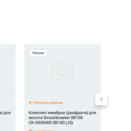
Лизинг
Лизинг
Уточнить наличие
Уточни
) для
Комплект мембран (диафрагм) для
Комплек
молота Smashbreaker SB100
молота 
СК-0038400 SB100 (JS)
СК-00383