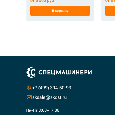
от 5 500 руб
от 8
R300LC-9S
R300LC-9SH
В корзину
+7 (499) 394-50-93
sksale@skdst.ru
Пн-Пт 8:00–17:00