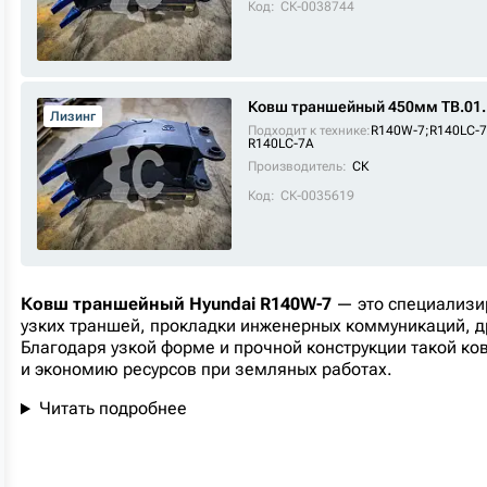
Код:
СК-0038744
Ковш траншейный 450мм TB.01.
Лизинг
Подходит к технике:
R140W-7
;
R140LC-7
R140LC-7A
Производитель:
СК
Код:
СК-0035619
Ковш траншейный Hyundai R140W-7
— это специализи
узких траншей, прокладки инженерных коммуникаций, д
Благодаря узкой форме и прочной конструкции такой ко
и экономию ресурсов при земляных работах.
Читать подробнее
2
от
39600