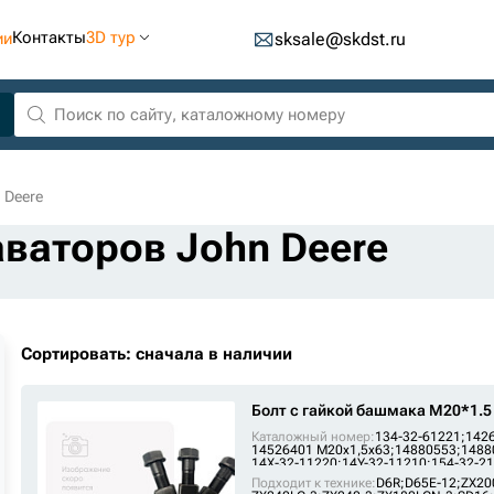
Контакты
3D тур
ии
sksale@skdst.ru
 Deere
аваторов John Deere
Сортировать: сначала в наличии
Болт с гайкой башмака M20*1.5
Каталожный номер:
134-32-61221;
1426
14526401 М20х1,5х63;
14880553;
1488
14X-32-11220;
14Y-32-11210;
154-32-21
1S-1860;
200-9127;
207-32-11350;
Подходит к технике:
D6R
;
D65E-12
;
ZX20
207-32-11350 (М20Х1,5Х63);
2121-1203