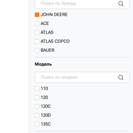
Самосвалы
JOHN DEERE
ACE
ATLAS
ATLAS COPCO
BAUER
BULL
Модель
CASE
CATERPILLAR
CHANGLIN
110
Cukurova
120
DADI
120C
DAEWOO
120D
DEVELON
135C
DOOSAN