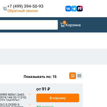
+7 (499) 394-50-93
Обратный звонок
Корзина
Показывать по: 15
от 91 ₽
0905 М20х1,5х63;
0574;
14X-32-11210;
В корзину
323;
164202A1;
0LC-3
;
ZX200-3
;
;
2121-6017;
В наличии