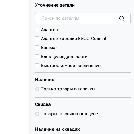
K905ALC
Уточнение детали
DOOSAN
K905LC
DRESSER
K905LC MARK II
ELAZ
K909A
Адаптер
ENMTP
K909ALC
Адаптер коронки ESCO Conical
FIAT-HITACHI
K909LC MARK II
Башмак
FIAT-KOBELCO
K912LC MARK II
Блок цилиндров части
FOTON
K916LC
Быстросъемное соединение
FURUKAWA
SH225X-3
Втулка
HENGTE
Наличие
SK100
Гидромотор
HIDROMEK
Только товары в наличии
SK100-1
Гидронасос части
HITACHI
SK100-2
Гусеница
Скидка
HITACHI SUMITOMO
SK100-3
Гусеница части
Товары по сниженной цене
HYUNDAI
SK100-4
Для экскаваторов
JCB
SK115SR
Звездочка
Наличие на складах
JINGGONG