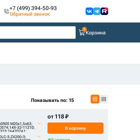
+7 (499) 394-50-93
Обратный звонок
Корзина
Показывать по: 15
от 118 ₽
0905 М20х1,5х63;
0574;
14X-32-11210;
В корзину
323;
164202A1;
0LC-3
;
ZX200-3
;
;
2121-6017;
В наличии