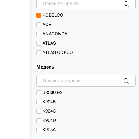
Краны гусеничные
Погрузчики
KOBELCO
Погрузчики с бортовым поворотом
ACE
Производитель техники
ANACONDA
Самосвалы
ATLAS
ATLAS COPCO
BAUER
Модель
BULL
CASE
CATERPILLAR
BR300S-2
CHANGLIN
K904BL
Cukurova
K904C
DADI
K904D
DAEWOO
K905A
DEVELON