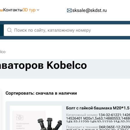
Контакты
3D тур
ии
sksale@skdst.ru
lco
аваторов Kobelco
Сортировать: сначала в наличии
Болт с гайкой башмака M20*1.5
Каталожный номер:
134-32-61221;
1426
14526401 М20х1,5х63;
14880553;
1488
14X-32-11220;
14Y-32-11210;
154-32-21
1S-1860;
200-9127;
207-32-11350;
Подходит к технике:
D6R
;
D65E-12
;
ZX20
207-32-11350 (М20Х1,5Х63);
2121-1203