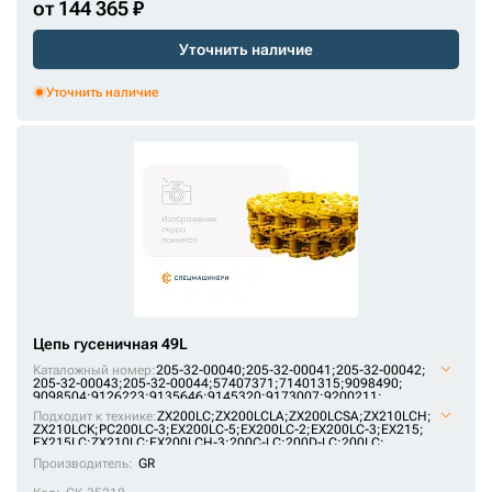
от 144 365 ₽
Уточнить наличие
Уточнить наличие
Цепь гусеничная 49L
Каталожный номер:
205-32-00040;
205-32-00041;
205-32-00042;
205-32-00043;
205-32-00044;
57407371;
71401315;
9098490;
9098504;
9126223;
9135646;
9145320;
9173007;
9200211;
AT214386;
E1569801M00049;
F2242367;
H2542312;
JRA0417;
Подходит к технике:
ZX200LC
;
ZX200LCLA
;
ZX200LCSA
;
ZX210LCH
;
KM1170/49;
KM64/49;
P2242367F;
P2542312H;
SI718/49;
ZX210LCK
;
PC200LC-3
;
EX200LC-5
;
EX200LC-2
;
EX200LC-3
;
EX215
;
U10246/49;
VE15690849;
VKM1170/49HDV;
X2442345;
ZKI2242367
EX215LC
;
ZX210LC
;
EX200LCH-3
;
200C-LC
;
200D-LC
;
200LC
;
PC180LLC-3
;
MS230LC-3
;
1088HD
;
RH 6.5
;
1188LC
Производитель:
GR