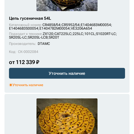
Цепь гусеничная 54L
Каталожный номер:
CR4858/54;
CR5952/54;
E14046B3M00054;
E14046B3S00054;
E14047B2M00054;
VE3206A654
Подходит к технике:
ZX120
;
CAT225LC
;
225LC
;
101CL
;
S1020RT-LC
;
SR20SL-LC
;
SR20SL-LCB
;
SR20T
Производитель:
DTAMC
Код:
СК-0002084
от 112 339 ₽
Уточнить наличие
Уточнить наличие