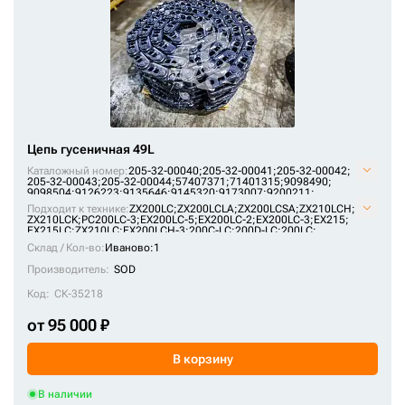
VKM1170/49HDV
Sinomach
X2442345
TAKEUCHI
ZKI2242367
TAMROCK
TEREX
TIMBERJACK
Цепь гусеничная 49L
TVEX
Каталожный номер:
205-32-00040;
205-32-00041;
205-32-00042;
205-32-00043;
205-32-00044;
57407371;
71401315;
9098490;
UMG
9098504;
9126223;
9135646;
9145320;
9173007;
9200211;
AT214386;
E1569801M00049;
F2242367;
H2542312;
JRA0417;
Подходит к технике:
ZX200LC
;
ZX200LCLA
;
ZX200LCSA
;
ZX210LCH
;
VOLVO
KM1170/49;
KM64/49;
P2242367F;
P2542312H;
SI718/49;
ZX210LCK
;
PC200LC-3
;
EX200LC-5
;
EX200LC-2
;
EX200LC-3
;
EX215
;
U10246/49;
VE15690849;
VKM1170/49HDV;
X2442345;
ZKI2242367
EX215LC
;
ZX210LC
;
EX200LCH-3
;
200C-LC
;
200D-LC
;
200LC
;
WEHEAVY
PC180LLC-3
;
MS230LC-3
;
1088HD
;
RH 6.5
;
1188LC
Склад / Кол-во:
Иваново:1
WESERHUETTE
Производитель:
SOD
XCMG
Код:
СК-35218
XGMA
от 95 000 ₽
XIAGONG
В корзину
Xinyuan
В наличии
YANMAR