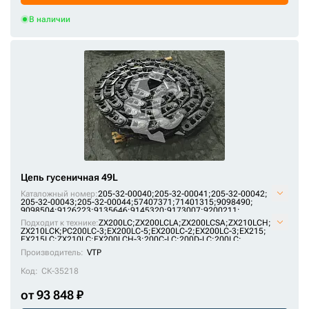
В наличии
Цепь гусеничная 49L
Каталожный номер:
205-32-00040;
205-32-00041;
205-32-00042;
205-32-00043;
205-32-00044;
57407371;
71401315;
9098490;
9098504;
9126223;
9135646;
9145320;
9173007;
9200211;
AT214386;
E1569801M00049;
F2242367;
H2542312;
JRA0417;
Подходит к технике:
ZX200LC
;
ZX200LCLA
;
ZX200LCSA
;
ZX210LCH
;
KM1170/49;
KM64/49;
P2242367F;
P2542312H;
SI718/49;
ZX210LCK
;
PC200LC-3
;
EX200LC-5
;
EX200LC-2
;
EX200LC-3
;
EX215
;
U10246/49;
VE15690849;
VKM1170/49HDV;
X2442345;
ZKI2242367
EX215LC
;
ZX210LC
;
EX200LCH-3
;
200C-LC
;
200D-LC
;
200LC
;
PC180LLC-3
;
MS230LC-3
;
1088HD
;
RH 6.5
;
1188LC
Производитель:
VTP
Код:
СК-35218
от 93 848 ₽