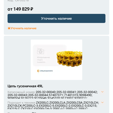
Код:
СК-35218
от 149 829 ₽
Уточнить наличие
Уточнить наличие
Цепь гусеничная 49L
Каталожный номер:
205-32-00040;
205-32-00041;
205-32-00042;
205-32-00043;
205-32-00044;
57407371;
71401315;
9098490;
9098504;
9126223;
9135646;
9145320;
9173007;
9200211;
AT214386;
E1569801M00049;
F2242367;
H2542312;
JRA0417;
Подходит к технике:
ZX200LC
;
ZX200LCLA
;
ZX200LCSA
;
ZX210LCH
;
KM1170/49;
KM64/49;
P2242367F;
P2542312H;
SI718/49;
ZX210LCK
;
PC200LC-3
;
EX200LC-5
;
EX200LC-2
;
EX200LC-3
;
EX215
;
U10246/49;
VE15690849;
VKM1170/49HDV;
X2442345;
ZKI2242367
EX215LC
;
ZX210LC
;
EX200LCH-3
;
200C-LC
;
200D-LC
;
200LC
;
PC180LLC-3
;
MS230LC-3
;
1088HD
;
RH 6.5
;
1188LC