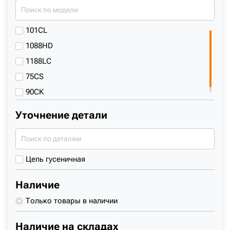
CASE
CATERPILLAR
101CL
CHANGLIN
1088HD
Cukurova
1188LC
DADI
75CS
DAEWOO
90CK
DEVELON
Уточнение детали
DOOSAN
DRESSER
DRESSTA
Цепь гусеничная
ELAZ
ENMTP
Наличие
FIAT-HITACHI
Только товары в наличии
FIAT-KOBELCO
Наличие на складах
FOTON