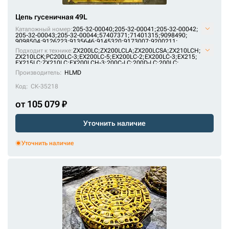
Цепь гусеничная 49L
Каталожный номер:
205-32-00040;
205-32-00041;
205-32-00042;
205-32-00043;
205-32-00044;
57407371;
71401315;
9098490;
9098504;
9126223;
9135646;
9145320;
9173007;
9200211;
AT214386;
E1569801M00049;
F2242367;
H2542312;
JRA0417;
Подходит к технике:
ZX200LC
;
ZX200LCLA
;
ZX200LCSA
;
ZX210LCH
;
KM1170/49;
KM64/49;
P2242367F;
P2542312H;
SI718/49;
ZX210LCK
;
PC200LC-3
;
EX200LC-5
;
EX200LC-2
;
EX200LC-3
;
EX215
;
U10246/49;
VE15690849;
VKM1170/49HDV;
X2442345;
ZKI2242367
EX215LC
;
ZX210LC
;
EX200LCH-3
;
200C-LC
;
200D-LC
;
200LC
;
PC180LLC-3
;
MS230LC-3
;
1088HD
;
RH 6.5
;
1188LC
Производитель:
HLMD
Код:
СК-35218
от 105 079 ₽
Уточнить наличие
Уточнить наличие