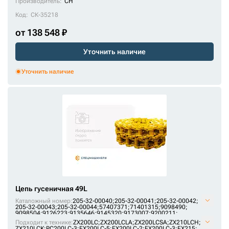
Производитель:
CH
Код:
СК-35218
от 138 548 ₽
Уточнить наличие
Уточнить наличие
Цепь гусеничная 49L
Каталожный номер:
205-32-00040;
205-32-00041;
205-32-00042;
205-32-00043;
205-32-00044;
57407371;
71401315;
9098490;
9098504;
9126223;
9135646;
9145320;
9173007;
9200211;
AT214386;
E1569801M00049;
F2242367;
H2542312;
JRA0417;
Подходит к технике:
ZX200LC
;
ZX200LCLA
;
ZX200LCSA
;
ZX210LCH
;
KM1170/49;
KM64/49;
P2242367F;
P2542312H;
SI718/49;
ZX210LCK
;
PC200LC-3
;
EX200LC-5
;
EX200LC-2
;
EX200LC-3
;
EX215
;