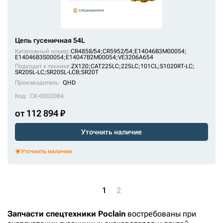
Цепь гусеничная 54L
Каталожный номер:
CR4858/54;
CR5952/54;
E14046B3M00054;
E14046B3S00054;
E14047B2M00054;
VE3206A654
Подходит к технике:
ZX120
;
CAT225LC
;
225LC
;
101CL
;
S1020RT-LC
;
SR20SL-LC
;
SR20SL-LCB
;
SR20T
Производитель:
QHD
Код:
СК-0002084
от 112 894 ₽
Уточнить наличие
Уточнить наличие
1
2
Запчасти спецтехники Poclain
востребованы при