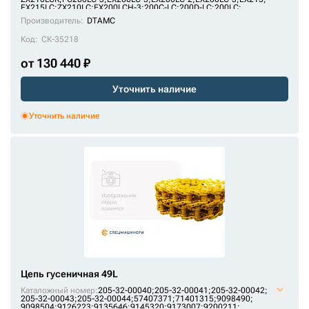
U10246/49;
VE15690849;
VKM1170/49HDV;
X2442345;
ZKI2242367
EX215LC
;
ZX210LC
;
EX200LCH-3
;
200C-LC
;
200D-LC
;
200LC
;
PC180LLC-3
;
MS230LC-3
;
1088HD
;
RH 6.5
;
1188LC
Производитель:
DTAMC
Код:
СК-35218
от 130 440 ₽
Уточнить наличие
Уточнить наличие
Цепь гусеничная 49L
Каталожный номер:
205-32-00040;
205-32-00041;
205-32-00042;
205-32-00043;
205-32-00044;
57407371;
71401315;
9098490;
9098504;
9126223;
9135646;
9145320;
9173007;
9200211;