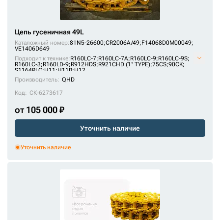
Цепь гусеничная 49L
Каталожный номер:
81N5-26600;
CR2006A/49;
F14068D0M00049;
VE1406D649
Подходит к технике:
R160LC-7
;
R160LC-7A
;
R160LC-9
;
R160LC-9S
;
R160LC-3
;
R160LD-9
;
R912HDS
;
R921CHD (1° TYPE)
;
75CS
;
90CK
;
S1164RLC
;
H11
;
H11B
;
H12
Производитель:
QHD
Код:
СК-6273617
от 105 000 ₽
Уточнить наличие
Уточнить наличие