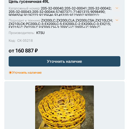
Цепь гусеничная 49L
Каталожный номер:
205-32-00040;
205-32-00041;
205-32-00042;
205-32-00043;
205-32-00044;
57407371;
71401315;
9098490;
9098504;
9126223;
9135646;
9145320;
9173007;
9200211;
AT214386;
E1569801M00049;
F2242367;
H2542312;
JRA0417;
Подходит к технике:
ZX200LC
;
ZX200LCLA
;
ZX200LCSA
;
ZX210LCH
;
KM1170/49;
KM64/49;
P2242367F;
P2542312H;
SI718/49;
ZX210LCK
;
PC200LC-3
;
EX200LC-5
;
EX200LC-2
;
EX200LC-3
;
EX215
;
U10246/49;
VE15690849;
VKM1170/49HDV;
X2442345;
ZKI2242367
EX215LC
;
ZX210LC
;
EX200LCH-3
;
200C-LC
;
200D-LC
;
200LC
;
PC180LLC-3
;
MS230LC-3
;
1088HD
;
RH 6.5
;
1188LC
Производитель:
KTSU
Код:
СК-35218
от 160 887 ₽
Уточнить наличие
Уточнить наличие