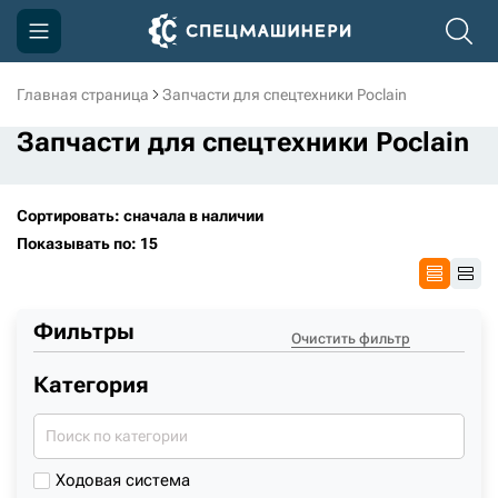
Главная страница
Запчасти для спецтехники Poclain
Компания
Запчасти для спецтехники Poclain
Акции
Доставка и оплата
Сортировать: сначала в наличии
Показывать по: 15
Информация
Контакты
Фильтры
3D тур по производству
Очистить фильтр
Категория
3D тур по складам
sksale@skdst.ru
Ходовая система