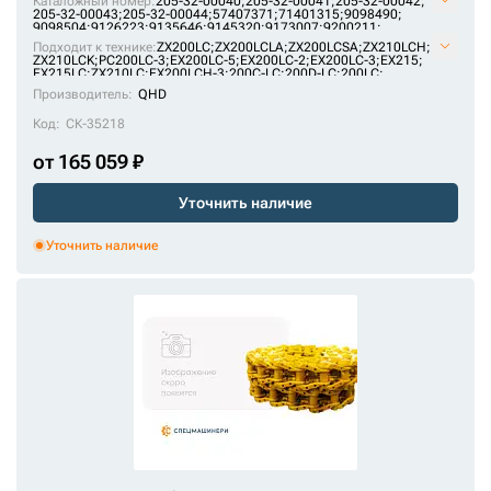
Каталожный номер:
205-32-00040;
205-32-00041;
205-32-00042;
205-32-00043;
205-32-00044;
57407371;
71401315;
9098490;
9098504;
9126223;
9135646;
9145320;
9173007;
9200211;
AT214386;
E1569801M00049;
F2242367;
H2542312;
JRA0417;
Подходит к технике:
ZX200LC
;
ZX200LCLA
;
ZX200LCSA
;
ZX210LCH
;
KM1170/49;
KM64/49;
P2242367F;
P2542312H;
SI718/49;
ZX210LCK
;
PC200LC-3
;
EX200LC-5
;
EX200LC-2
;
EX200LC-3
;
EX215
;
U10246/49;
VE15690849;
VKM1170/49HDV;
X2442345;
ZKI2242367
EX215LC
;
ZX210LC
;
EX200LCH-3
;
200C-LC
;
200D-LC
;
200LC
;
PC180LLC-3
;
MS230LC-3
;
1088HD
;
RH 6.5
;
1188LC
Производитель:
QHD
Код:
СК-35218
от 165 059 ₽
Уточнить наличие
Уточнить наличие