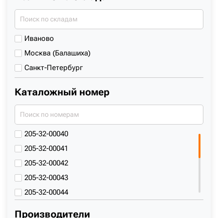
FURUKAWA
GALOTRAX
Иваново
HENGTE
Москва (Балашиха)
HIDROMEK
Санкт-Петербург
HITACHI
HITACHI SUMITOMO
Каталожный номер
HYUNDAI
JCB
JINGGONG
205-32-00040
JOHN DEERE
205-32-00041
KATO
205-32-00042
KOBELCO
205-32-00043
KOMATSU
205-32-00044
LGCE
9098490
Производители
LIEBHERR