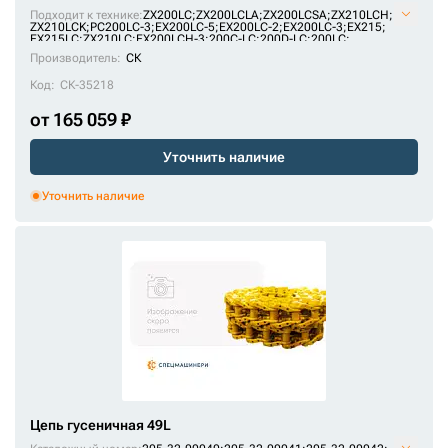
AT214386;
E1569801M00049;
F2242367;
H2542312;
JRA0417;
Подходит к технике:
ZX200LC
;
ZX200LCLA
;
ZX200LCSA
;
ZX210LCH
;
KM1170/49;
KM64/49;
P2242367F;
P2542312H;
SI718/49;
ZX210LCK
;
PC200LC-3
;
EX200LC-5
;
EX200LC-2
;
EX200LC-3
;
EX215
;
U10246/49;
VE15690849;
VKM1170/49HDV;
X2442345;
ZKI2242367
EX215LC
;
ZX210LC
;
EX200LCH-3
;
200C-LC
;
200D-LC
;
200LC
;
PC180LLC-3
;
MS230LC-3
;
1088HD
;
RH 6.5
;
1188LC
Производитель:
СК
Код:
СК-35218
от 165 059 ₽
Уточнить наличие
Уточнить наличие
Цепь гусеничная 49L