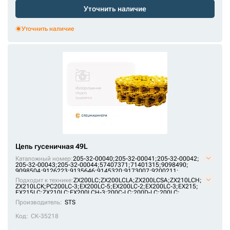
Уточнить наличие
Уточнить наличие
Цепь гусеничная 49L
Каталожный номер:
205-32-00040;
205-32-00041;
205-32-00042;
205-32-00043;
205-32-00044;
57407371;
71401315;
9098490;
9098504;
9126223;
9135646;
9145320;
9173007;
9200211;
AT214386;
E1569801M00049;
F2242367;
H2542312;
JRA0417;
Подходит к технике:
ZX200LC
;
ZX200LCLA
;
ZX200LCSA
;
ZX210LCH
;
KM1170/49;
KM64/49;
P2242367F;
P2542312H;
SI718/49;
ZX210LCK
;
PC200LC-3
;
EX200LC-5
;
EX200LC-2
;
EX200LC-3
;
EX215
;
U10246/49;
VE15690849;
VKM1170/49HDV;
X2442345;
ZKI2242367
EX215LC
;
ZX210LC
;
EX200LCH-3
;
200C-LC
;
200D-LC
;
200LC
;
PC180LLC-3
;
MS230LC-3
;
1088HD
;
RH 6.5
;
1188LC
Производитель:
STS
Код:
СК-35218