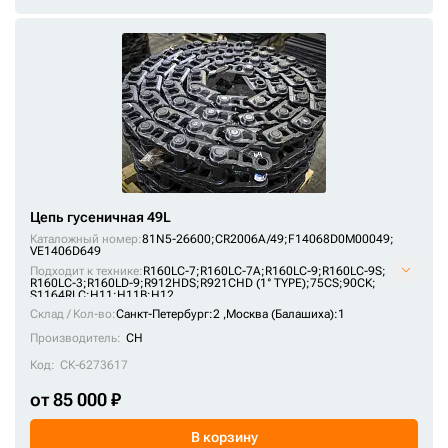
YUCHAI
ZAUBERG
ZEPPELIN
ZHENYU
ZOOMLION
АМКОДОР
КАМАЗ
Цепь гусеничная 49L
КРАНЭКС
Каталожный номер:
81N5-26600;
CR2006A/49;
F14068D0M00049;
VE1406D649
ТВЭКС
Подходит к технике:
R160LC-7
;
R160LC-7A
;
R160LC-9
;
R160LC-9S
;
R160LC-3
;
R160LD-9
;
R912HDS
;
R921CHD (1° TYPE)
;
75CS
;
90CK
;
S1164RLC
;
H11
;
H11B
;
H12
ЧЕТРА
Склад / Кол-во:
Санкт-Петербург:2 ,
Москва (Балашиха):1
ЧТЗ-УРАЛТРАК
Производитель:
CH
ЭКСМАШ
Код:
СК-6273617
ЭО
от 85 000 ₽
В корзину