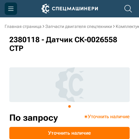
Главная страница
Запчасти двигателя спецтехники
Комплекту
Компания
2380118 - Датчик СК-0026558
Акции
CTP
Доставка и оплата
Информация
Контакты
3D тур по производству
3D тур по складам
По запросу
Уточнить наличие
sksale@skdst.ru
Уточнить наличие