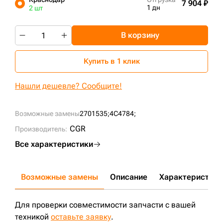
7 904 ₽
1 дн
2 шт
+7 (499) 394-50-93
В корзину
Купить в 1 клик
Нашли дешевле? Сообщите!
Возможные замены
2701535;
4C4784;
CGR
Производитель:
Все характеристики
Возможные замены
Описание
Характеристики
Для проверки совместимости запчасти с вашей
техникой
оставьте заявку
.