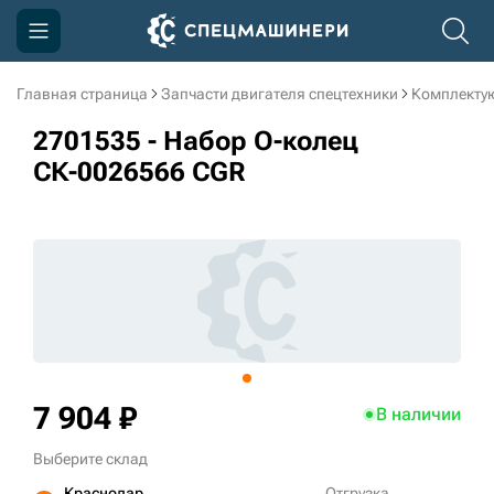
Главная страница
Запчасти двигателя спецтехники
Комплекту
Компания
2701535 - Набор О-колец
Акции
СК-0026566 CGR
Доставка и оплата
Информация
Контакты
3D тур по производству
3D тур по складам
7 904 ₽
В наличии
Выберите склад
sksale@skdst.ru
Краснодар
Отгрузка