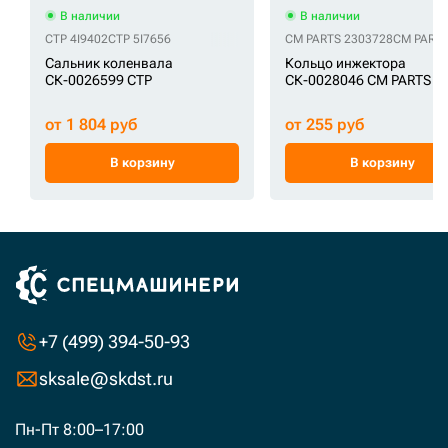
В наличии
В наличии
CTP 4I9402
CTP 5I7656
CM PARTS 2303728
CM PARTS
Сальник коленвала
Кольцо инжектора
СК-0026599 CTP
СК-0028046 CM PARTS
от 1 804 руб
от 255 руб
В корзину
В корзину
+7 (499) 394-50-93
sksale@skdst.ru
Пн-Пт 8:00–17:00