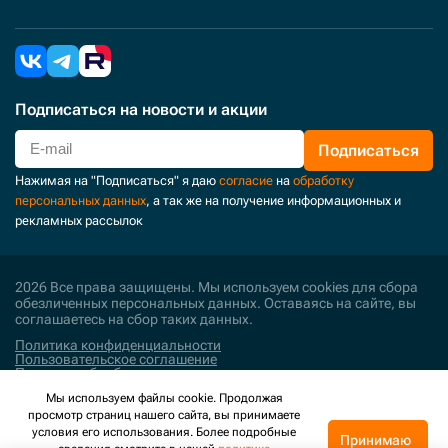
Подписаться
на новости и акции
Подписаться
Нажимая на "Подписаться" я даю
согласие
на
обработку
персональных данных
, а так же на получение информационных и
рекламных рассылок
2026 Все права защищены. Мы используем cookies для сбора
обезличенных персональных данных. Оставаясь на сайте, вы
соглашаетесь на сбор таких данных.
Политика конфиденциальности
Пользовательское соглашение
Политика обработки персональных данных
Мы используем файлы cookie. Продолжая
Поддержка и развитие
просмотр страниц нашего сайта, вы принимаете
условия его использования. Более подробные
Принимаю