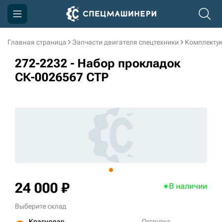
Главная страница
Запчасти двигателя спецтехники
Комплекту
Компания
272-2232 - Набор прокладок
Акции
СК-0026567 CTP
Доставка и оплата
Информация
Контакты
3D тур по производству
3D тур по складам
24 000 ₽
В наличии
Выберите склад
sksale@skdst.ru
Краснодар
Отгрузка