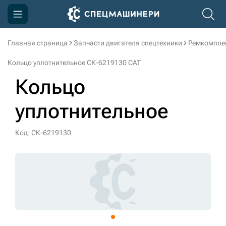
Главная страница
Запчасти двигателя спецтехники
Ремкомпле
Компания
Кольцо уплотнительное СК-6219130 CAT
Акции
Кольцо
Доставка и оплата
уплотнительное
Информация
Контакты
Код: СК-6219130
3D тур по производству
3D тур по складам
sksale@skdst.ru