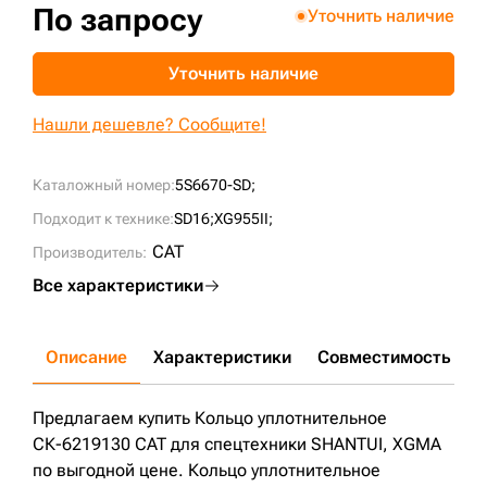
По запросу
Уточнить наличие
+7 (499) 394-50-93
Уточнить наличие
Нашли дешевле? Сообщите!
Каталожный номер:
5S6670-SD;
Подходит к технике:
SD16;
XG955II;
CAT
Производитель:
Все характеристики
Описание
Характеристики
Совместимость
Д
Предлагаем купить Кольцо уплотнительное
СК-6219130 CAT для спецтехники SHANTUI, XGMA
по выгодной цене. Кольцо уплотнительное