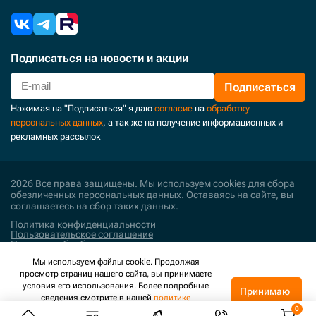
Подписаться
на новости и акции
Подписаться
Нажимая на "Подписаться" я даю
согласие
на
обработку
персональных данных
, а так же на получение информационных и
рекламных рассылок
2026 Все права защищены. Мы используем cookies для сбора
обезличенных персональных данных. Оставаясь на сайте, вы
соглашаетесь на сбор таких данных.
Политика конфиденциальности
Пользовательское соглашение
Политика обработки персональных данных
Мы используем файлы cookie. Продолжая
Поддержка и развитие
просмотр страниц нашего сайта, вы принимаете
условия его использования. Более подробные
Принимаю
сведения смотрите в нашей
политике
конфиденциальности
.