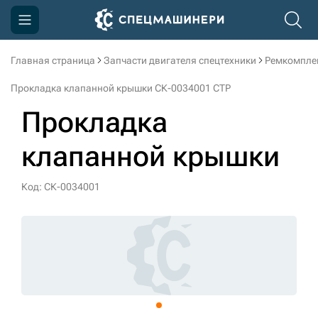
Главная страница
Запчасти двигателя спецтехники
Ремкомпле
Компания
Прокладка клапанной крышки СК-0034001 CTP
Акции
Прокладка
Доставка и оплата
клапанной крышки
Информация
Контакты
Код: СК-0034001
3D тур по производству
3D тур по складам
sksale@skdst.ru