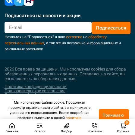
Подписаться
на новости и акции
Подписаться
Нажимая на "Подписаться" я даю
согласие
на
обработку
персональных данных
, а так же на получение информационных и
рекламных рассылок
2026 Все права защищены. Мы используем cookies для сбора
обезличенных персональных данных. Оставаясь на сайте, вы
соглашаетесь на сбор таких данных.
Политика конфиденциальности
Пользовательское соглашение
Политика обработки персональных данных
Мы используем файлы cookie. Продолжая
Поддержка и развитие
просмотр страниц нашего сайта, вы принимаете
условия его использования. Более подробные
Принимаю
сведения смотрите в нашей
политике
конфиденциальности
.
Главная
Каталог
Подбор
Контакты
Корзина