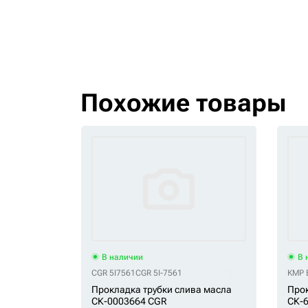
Похожие товары
В наличии
В 
CGR 5I7561
CGR 5I-7561
KMP 
Прокладка трубки слива масла
Прок
СК-0003664 CGR
СК-