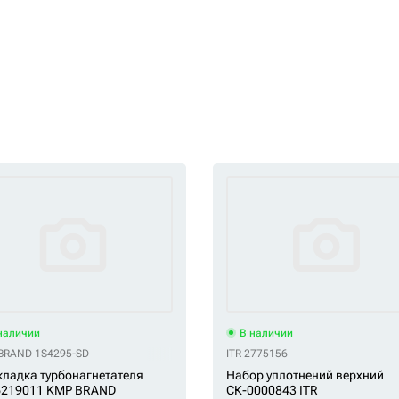
наличии
В наличии
BRAND 1S4295-SD
ITR 2775156
ладка турбонагнетателя
Набор уплотнений верхний
6219011 KMP BRAND
СК-0000843 ITR