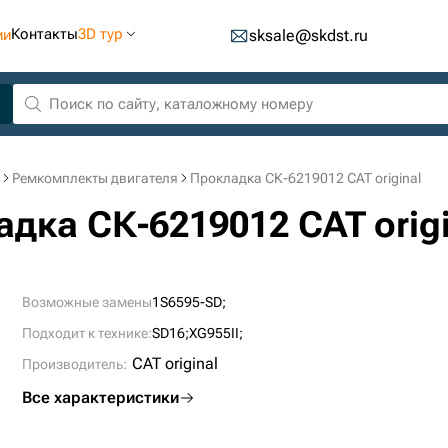
Контакты
3D тур
ии
sksale@skdst.ru
Ремкомплекты двигателя
Прокладка СК-6219012 CAT original
адка СК-6219012 CAT origi
Возможные замены
1S6595-SD;
Подходит к технике:
SD16;
XG955II;
CAT original
Производитель:
Все характеристики