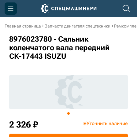
Главная страница
Запчасти двигателя спецтехники
Ремкомпле
Компания
8976023780 - Сальник
Акции
коленчатого вала передний
СК-17443 ISUZU
Доставка и оплата
Информация
Контакты
3D тур по производству
3D тур по складам
2 326 ₽
Уточнить наличие
sksale@skdst.ru