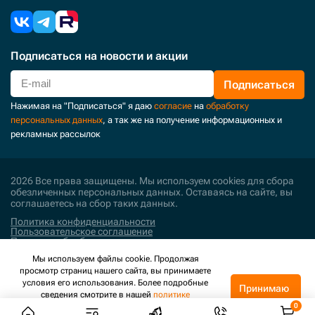
Подписаться
на новости и акции
Подписаться
Нажимая на "Подписаться" я даю
согласие
на
обработку
персональных данных
, а так же на получение информационных и
рекламных рассылок
2026 Все права защищены. Мы используем cookies для сбора
обезличенных персональных данных. Оставаясь на сайте, вы
соглашаетесь на сбор таких данных.
Политика конфиденциальности
Пользовательское соглашение
Политика обработки персональных данных
Мы используем файлы cookie. Продолжая
Поддержка и развитие
просмотр страниц нашего сайта, вы принимаете
условия его использования. Более подробные
Принимаю
сведения смотрите в нашей
политике
конфиденциальности
.