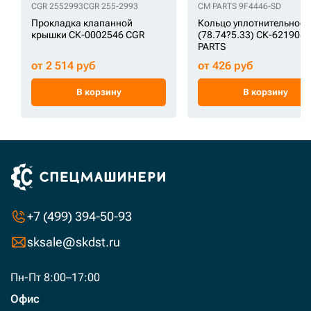
CGR 2552993
CGR 255-2993
CM PARTS 9F4446-SD
Прокладка клапанной
Кольцо уплотнительное
крышки СК-0002546 CGR
(78.74?5.33) СК-621908
PARTS
от 2 514 руб
от 426 руб
В корзину
В корзину
+7 (499) 394-50-93
sksale@skdst.ru
Пн-Пт 8:00–17:00
Офис