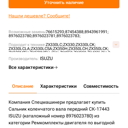
Уточнить наличие
+7 (499) 394-50-93
Нашли дешевле? Сообщите!
Возможные замены
76615293;
87454388;
8943961991;
8976023780;
8976023781;
8976023783;
Подходит к технике:
ZX330LC;
ZX330;
ZX330LCK;
ZX330LCLA;
ZX330LCSA;
ZX350H;
ZX350LCH;
ZX350LCK;
ZX370MTH;
ZX370MTH-(SA);
ZW250;
ZW220;
ZX400LCH-3;
ZX330-3;
ZX3303-(B);
ZX330LC-3;
ZX330LC3-(B);
ISUZU
Производитель:
ZX330LC3-(LA);
ZX330LC3-(SA);
ZX330LC3-AP;
ZX350H-3;
ZX350K-3;
ZX350L-3;
ZX350LCH-3;
ZX350LCK-3;
Все характеристики
ZX350LCK3(C-B);
ZX350LCK3-AP;
LX130-7;
ZX330-3G;
ZX350LCH(CRASH);
E385;
E385LC;
EX355;
Описание
Характеристики
Совместимость
Д
Компания Спецмашинери предлагает купить
Сальник коленчатого вала передний СК-17443
ISUZU (каталожный номер 8976023780) из
категории Ремкомплекты двигателя по выгодной