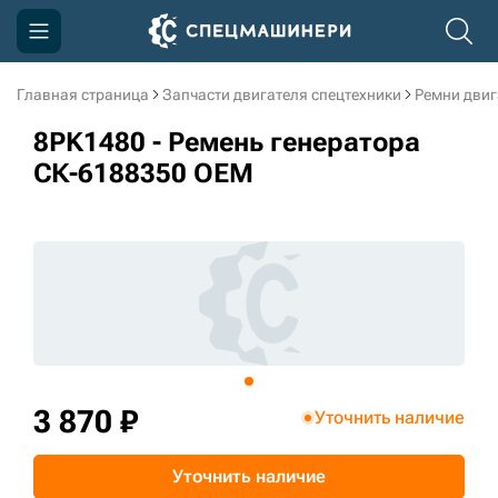
Главная страница
Запчасти двигателя спецтехники
Ремни двиг
Компания
8PK1480 - Ремень генератора
Акции
СК-6188350 OEM
Доставка и оплата
Информация
Контакты
3D тур по производству
3D тур по складам
3 870 ₽
Уточнить наличие
sksale@skdst.ru
Уточнить наличие