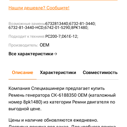
+7 (499) 394-50-93
Нашли дешевле? Сообщите!
Возможные замены
6732813440;
6732-81-3440;
6732-81-3440-HCD;
6742-01-5290;
8PK1480;
Подходит к технике:
PC200-7;
D61E-12;
OEM
Производитель:
Все характеристики
Описание
Характеристики
Совместимость
Д
Компания Спецмашинери предлагает купить
Ремень генератора СК-6188350 OEM (каталожный
номер 8pk1480) из категории Ремни двигателя по
выгодной цене.
Цены и наличие обновляются ежедневно.
Доступна покупка под заказ. Для удобного поиска