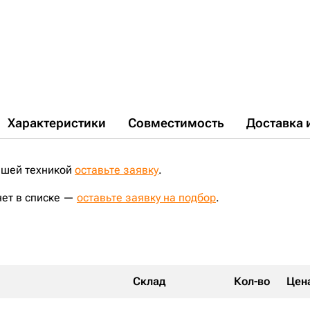
PC220-7;
PC220LC-6;
PC220LC-8;
D85A-21;
FD30C;
SD22;
WA9140;
WC5705;
WF101;
WF2071;
WF2073;
WF2074;
D355C-3;
EX550;
D6N-XL;
PR734L;
D85A-18;
D155C-1;
WF2088;
WF2144;
ZP545AS;
PC400-6;
D85P-21;
R305LC-7;
PC350-8;
PC220LC-7;
PC400LC-7;
PC400LC-6;
D65PX-12;
ZL30H;
PC400LC-5;
D63E-12;
D155;
WA380-3;
SD23;
D85C-21;
WA180-3;
CLG936LC;
CLG856;
PC350-7;
ZW330;
CAT988H;
Характеристики
Совместимость
Доставка 
ашей техникой
оставьте заявку
.
нет в списке —
оставьте заявку на подбор
.
Склад
Кол-во
Цен