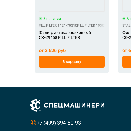
В наличии
В 
FILL FILTER 11E1-70310
FILL FILTER 1930549
FILL FILTER 
STAL
Фильтр антикоррозионный
Фил
СК-29458 FILL FILTER
СК-2
от 3 526 руб
от 
В корзину
+7 (499) 394-50-93