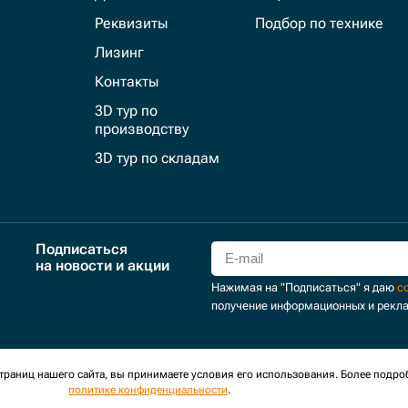
Реквизиты
Подбор по технике
Лизинг
Контакты
3D тур по
производству
3D тур по складам
Подписаться
на новости и акции
Нажимая на "Подписаться" я даю
с
получение информационных и рекл
для сбора обезличенных персональных данных. Оставаясь на
раниц нашего сайта, вы принимаете условия его использования. Более подро
политике конфиденциальности
.