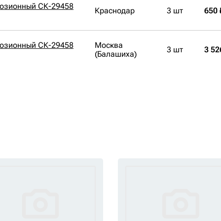
розионный СК-29458
Краснодар
3 шт
650 
розионный СК-29458
Москва
3 шт
3 52
(Балашиха)