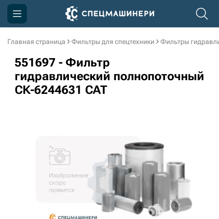
Главная страница
Фильтры для спецтехники
Фильтры гидравл
Компания
551697 - Фильтр
Акции
гидравлический полнопоточный
СК-6244631 CAT
Доставка и оплата
Информация
Контакты
3D тур по производству
3D тур по складам
sksale@skdst.ru