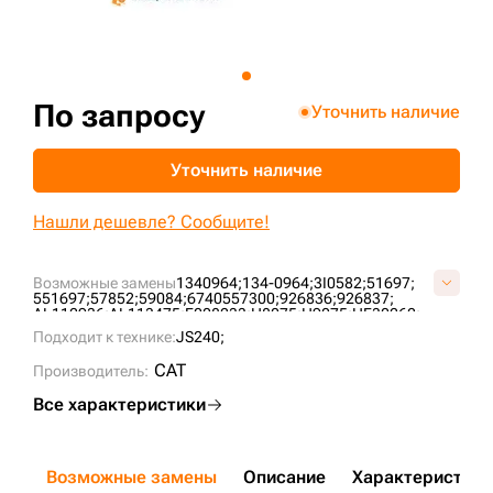
+7 (499) 394-50-93
По запросу
Уточнить наличие
Уточнить наличие
Нашли дешевле? Сообщите!
Возможные замены
1340964;
134-0964;
3I0582;
51697;
551697;
57852;
59084;
6740557300;
926836;
926837;
AL112936;
AL113475;
F008233;
H8075;
H9075;
HF30262;
HF7070;
HF7470;
HF8070;
LH4166;
P164166;
P566212;
Подходит к технике:
JS240;
CAT
Производитель:
Все характеристики
Возможные замены
Описание
Характеристики