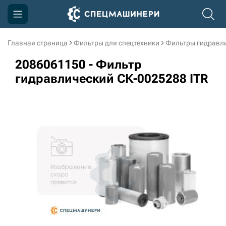
Главная страница
Фильтры для спецтехники
Фильтры гидравл
Компания
2086061150 - Фильтр
Акции
гидравлический СК-0025288 ITR
Доставка и оплата
Информация
Контакты
3D тур по производству
3D тур по складам
sksale@skdst.ru