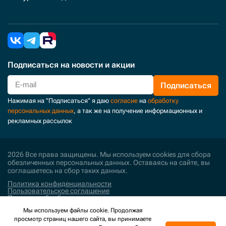
Подписаться
на новости и акции
Подписаться
Нажимая на "Подписаться" я даю
согласие
на
обработку
персональных данных
, а так же на получение информационных и
рекламных рассылок
2026 Все права защищены. Мы используем cookies для сбора
обезличенных персональных данных. Оставаясь на сайте, вы
соглашаетесь на сбор таких данных.
Политика конфиденциальности
Пользовательское соглашение
Политика обработки персональных данных
Мы используем файлы cookie. Продолжая
Поддержка и развитие
просмотр страниц нашего сайта, вы принимаете