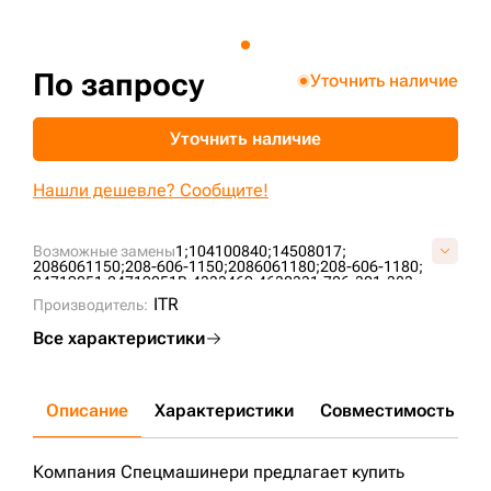
+7 (499) 394-50-93
По запросу
Уточнить наличие
Уточнить наличие
Нашли дешевле? Сообщите!
Возможные замены
1;
104100840;
14508017;
2086061150;
208-606-1150;
2086061180;
208-606-1180;
24719051;
24719051B;
4333469;
4630331;
706-301-383;
706-351-383;
HF28910;
HY9340;
P550574;
P576670;
ITR
Производитель:
P762921;
VOE14508017;
Все характеристики
Описание
Характеристики
Совместимость
Д
Компания Спецмашинери предлагает купить