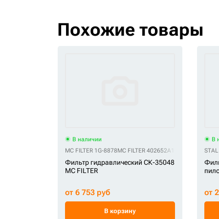
Похожие товары
В наличии
В 
MC FILTER 1G-8878
MC FILTER 402652A1
MC FILTER 4713
STAL
Фильтр гидравлический СК-35048
Филь
MC FILTER
пило
от 6 753 руб
от 
В корзину