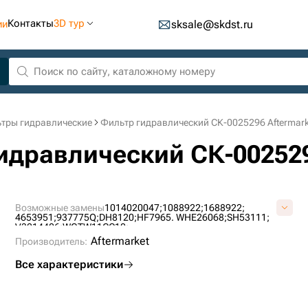
Контакты
3D тур
ии
sksale@skdst.ru
тры гидравлические
Фильтр гидравлический СК-0025296 Aftermark
идравлический СК-002529
Возможные замены
1014020047;
1088922;
1688922;
4653951;
937775Q;
DH8120;
HF7965. WHE26068;
SH53111;
V3214406;
WGTW11CC10;
Aftermarket
Производитель:
Все характеристики