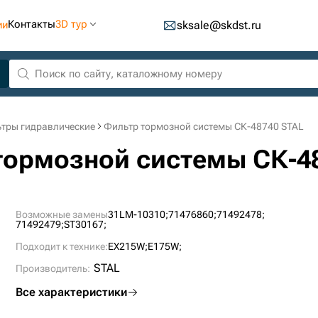
Контакты
3D тур
ии
sksale@skdst.ru
тры гидравлические
Фильтр тормозной системы СК-48740 STAL
 тормозной системы СК-4
Возможные замены
31LM-10310;
71476860;
71492478;
71492479;
ST30167;
Подходит к технике:
EX215W;
E175W;
STAL
Производитель:
Все характеристики