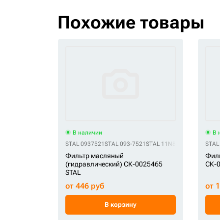
Похожие товары
В наличии
В 
STAL 0937521
STAL 093-7521
STAL 11N870110
STAL 11N
STAL
Фильтр масляный
Филь
(гидравлический) СК-0025465
СК-0
STAL
от 446 руб
от 
В корзину