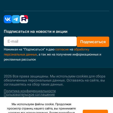
Подписаться
на новости и акции
Подписаться
Нажимая на "Подписаться" я даю
согласие
на
обработку
персональных данных
, а так же на получение информационных и
рекламных рассылок
2026 Все права защищены. Мы используем cookies для сбора
обезличенных персональных данных. Оставаясь на сайте, вы
соглашаетесь на сбор таких данных.
Политика конфиденциальности
Пользовательское соглашение
Политика обработки персональных данных
Мы используем файлы cookie. Продолжая
Поддержка и развитие
просмотр страниц нашего сайта, вы принимаете
условия его использования. Более подробные