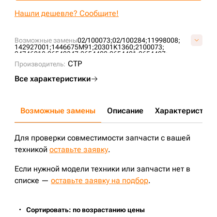
+7 (499) 394-50-93
Нашли дешевле? Сообщите!
Возможные замены
02/100073;
02/100284;
11998008;
142927001;
1446675M91;
20301K1360;
2100073;
24746018;
26540347;
2654400;
2654401;
2654407;
39766036;
476954;
51806;
52934155;
58753831;
5C1791;
CTP
Производитель:
6612598;
7W2326;
86055006005;
86779030378;
88111240;
B7467;
BT216;
BT217;
BT237;
EK2060;
EK-2060;
Все характеристики
F2826500;
JX4407;
LF699;
LF701;
P550237;
P550299;
P551446;
P554403;
P554407;
P779158;
ST14407;
W9505;
W9507;
W96280;
Возможные замены
Описание
Характеристики
Для проверки совместимости запчасти с вашей
техникой
оставьте заявку
.
Если нужной модели техники или запчасти нет в
списке —
оставьте заявку на подбор
.
Сортировать: по возрастанию цены