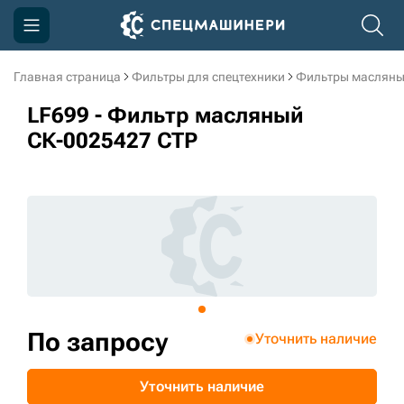
Главная страница
Фильтры для спецтехники
Фильтры масляны
Компания
LF699 - Фильтр масляный
Акции
СК-0025427 CTP
Доставка и оплата
Информация
Контакты
3D тур по производству
3D тур по складам
По запросу
Уточнить наличие
sksale@skdst.ru
Уточнить наличие