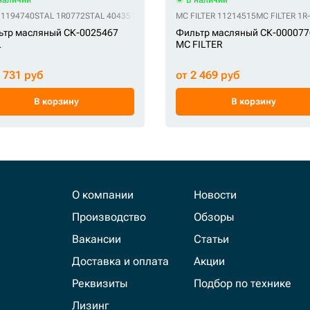
 1194740
 2P-4004
HIFI B7600
STAL 1R0772
HIFI C18AB-1R0658-B-SD
STAL 4043517C1
STAL 57116
HIFI C-5506
MC FILTER 11214515
STAL 84116
HIFI C-5511
STAL 84204831
MC FILTER 1R
HIFI D17-002
S
ьтр масляный СК-0025467
Фильтр масляный СК-000077
L
MC FILTER
2 731 руб
от 2 469 руб
В корзину
В корзину
О компании
Новости
Производство
Обзоры
Вакансии
Статьи
Доставка и оплата
Акции
Реквизиты
Подбор по технике
Лизинг