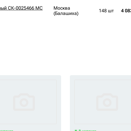
ный СК-0025466 MC
Москва
148 шт
4 08
(Балашиха)
наличии
В наличии