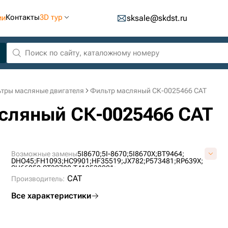
Контакты
3D тур
ии
sksale@skdst.ru
тры масляные двигателя
Фильтр масляный СК-0025466 CAT
асляный СК-0025466 CAT
Возможные замены
5I8670;
5I-8670;
5I8670X;
BT9464;
DHO45;
FH1093;
HC9901;
HF35519;
JX782;
P573481;
RP639X;
SH66050;
ST30782;
T412538021;
CAT
Производитель:
Все характеристики