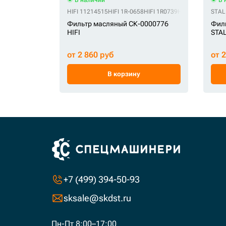
HIFI 11214515
HIFI 1R-0658
HIFI 1R0739
HIFI 1R-0739
STAL
HIFI
Фильтр масляный СК-0000776
Фил
HIFI
STA
от 2 860 руб
от 
В корзину
+7 (499) 394-50-93
sksale@skdst.ru
Пн-Пт 8:00–17:00