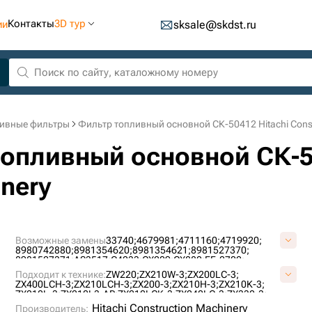
Контакты
3D тур
ии
sksale@skdst.ru
ивные фильтры
Фильтр топливный основной СК-50412 Hitachi Const
топливный основной СК-5
inery
Возможные замены
33740;
4679981;
4711160;
4719920;
8980742880;
8981354620;
8981354621;
8981527370;
8981527371;
AS3517;
C4233;
CX209;
CX880;
EF-2702;
FF4679981;
H349004018A;
HY349004018A;
MFE1505C;
Подходит к технике:
ZW220;
ZX210W-3;
ZX200LC-3;
P502424;
PF7984;
SK3022/2;
ST20880;
ZX400LCH-3;
ZX210LCH-3;
ZX200-3;
ZX210H-3;
ZX210K-3;
ZX210L-3;
ZX210L3-AP;
ZX210LCK-3;
ZX240LC-3;
ZX330-3;
ZX3303-(B);
ZX330LC-3;
ZX330LC3-(B);
ZX330LC3-(LA);
Hitachi Construction Machinery
Производитель: