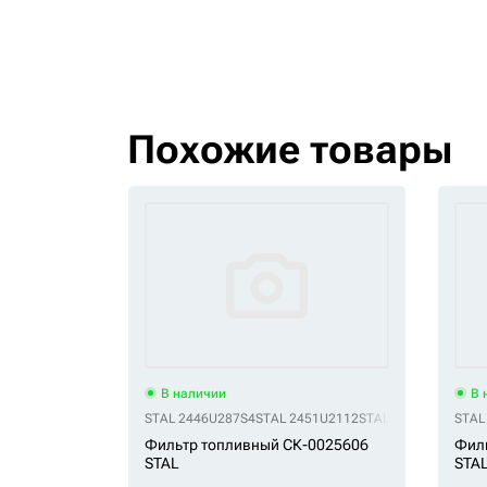
Похожие товары
В наличии
В 
STAL 2446U287S4
STAL 2451U2112
STAL 31945-720001
STAL
Фильтр топливный СК-0025606
Фил
STAL
STA