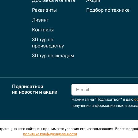
Доставка и оплата
Акции
Реквизиты
Подбор по технике
Лизинг
Контакты
3D тур по
производству
3D тур по складам
Подписаться
на новости и акции
Нажимая на "Подписаться" я даю
с
получение информационных и рекл
для сбора обезличенных персональных данных. Оставаясь на
раниц нашего сайта, вы принимаете условия его использования. Более подро
политике конфиденциальности
.