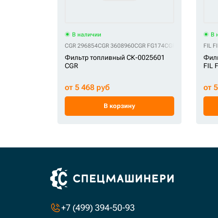
В наличии
В 
CGR 296854
CGR 3608960
CGR FG174
CGR SK48548
CGR S
FIL F
Фильтр топливный СК-0025601
Фил
CGR
FIL 
от 5 468 руб
от 
В корзину
+7 (499) 394-50-93