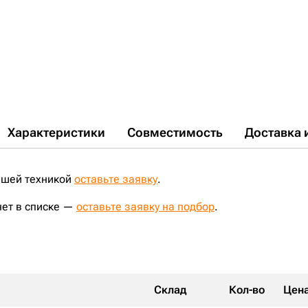
CAT330B;
ZX450H;
ZX450LCH;
ZX450LCSA;
ZX480MTH;
EX400-3;
EX450LCH-5;
EX450H-5;
EX300LC-3;
EX300-2;
EX350H-5;
ZX450LD;
ZX450LDH;
PC200LC-6;
PC300LC-7;
PC300-7;
PC300LC-5;
ZX800LD;
ZX850LDH;
ZX330LC-5G;
PC400-7;
ZX600LCBE;
ZX650LCHBE;
ZX600BE;
WA470-3;
WA420-3;
D355A-3;
D355A-5;
D155A-2;
PC220-6;
PC220-7;
ZX330LC5G-(SA);
CAT350;
ZX330-5G;
D85A-21;
D7H;
D85A-18;
D155A-1;
D275A-2;
ZX470-5G;
ZX470LC5G-(BE);
ZX470LCR5G-(BE)(C);
SCX700;
SCX400;
PC400LC-5;
WA380-3;
D85C-21;
D355;
WA600-3;
PC350-7;
PC350LC-7;
SCX550;
PC120LC-6;
Характеристики
Совместимость
Доставка 
ашей техникой
оставьте заявку
.
нет в списке —
оставьте заявку на подбор
.
Склад
Кол-во
Цен