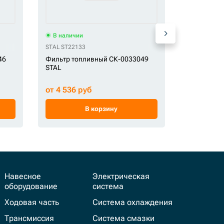
В наличии
В наличи
 FILTER P550930
FIL FILTER SN40539 FS19519
STAL ST22133
FIL FILTER WK9018
KEFEI 33942
46
Фильтр топливный СК-0033049
Фильтр то
STAL
KEFEI
от 4 536 руб
от 8 366 
В корзину
Навесное
Электрическая
оборудование
система
Ходовая часть
Система охлаждения
Трансмиссия
Система смазки