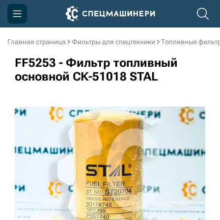
Главная страница
Фильтры для спецтехники
Топливные фильт
Компания
FF5253 - Фильтр топливный
Акции
основной СК-51018 STAL
Доставка и оплата
Информация
Контакты
3D тур по производству
3D тур по складам
sksale@skdst.ru