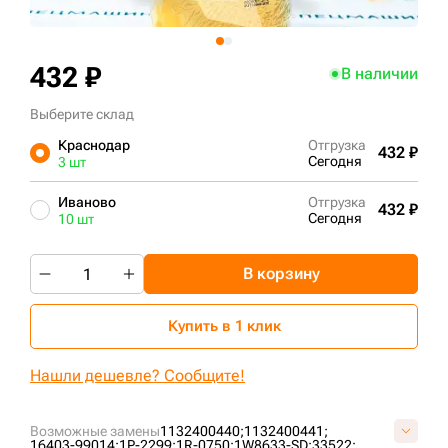
+7 (499) 394-50-93
432 ₽
В наличии
Выберите склад
Краснодар
Отгрузка
432 ₽
Сегодня
3 шт
Иваново
Отгрузка
432 ₽
Сегодня
10 шт
В корзину
Купить в 1 клик
Нашли дешевле? Сообщите!
Возможные замены
1132400440;
1132400441;
16403-99014;
1P-2299;
1R-0750;
1W8633-SD;
33522;