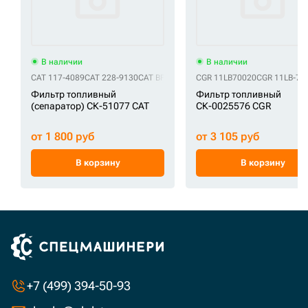
В наличии
В наличии
CAT 117-4089
CAT 228-9130
CAT BF7679
CAT CX779
CGR 11LB70020
CAT FS19837
CGR 11LB-70
CAT P5
Фильтр топливный
Фильтр топливный
(сепаратор) СК-51077 CAT
СК-0025576 CGR
от 1 800 руб
от 3 105 руб
В корзину
В корзину
+7 (499) 394-50-93