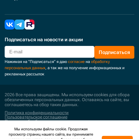
Подписаться
на новости и акции
Подписаться
Нажимая на "Подписаться" я даю
согласие
на
обработку
персональных данных
, а так же на получение информационных и
рекламных рассылок
2026 Все права защищены. Мы используем cookies для сбора
обезличенных персональных данных. Оставаясь на сайте, вы
соглашаетесь на сбор таких данных.
Политика конфиденциальности
Пользовательское соглашение
Политика обработки персональных данных
Мы используем файлы cookie. Продолжая
Поддержка и развитие
просмотр страниц нашего сайта, вы принимаете