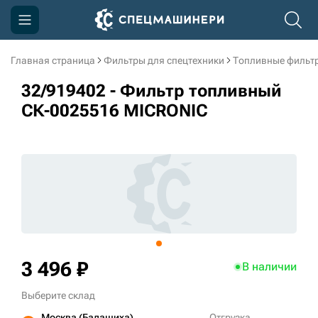
Главная страница
Фильтры для спецтехники
Топливные фильт
Компания
32/919402 - Фильтр топливный
Акции
СК-0025516 MICRONIC
Доставка и оплата
Информация
Контакты
3D тур по производству
3D тур по складам
3 496 ₽
В наличии
Выберите склад
sksale@skdst.ru
Москва (Балашиха)
Отгрузка