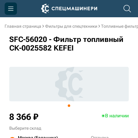
Главная страница
Фильтры для спецтехники
Топливные фильт
Компания
SFC-56020 - Фильтр топливный
Акции
СК-0025582 KEFEI
Доставка и оплата
Информация
Контакты
3D тур по производству
3D тур по складам
8 366 ₽
В наличии
Выберите склад
sksale@skdst.ru
Москва (Балашиха)
Отгрузка