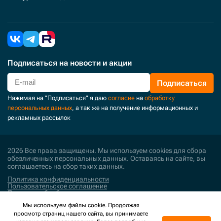
Подписаться
на новости и акции
Подписаться
Нажимая на "Подписаться" я даю
согласие
на
обработку
персональных данных
, а так же на получение информационных и
рекламных рассылок
2026 Все права защищены. Мы используем cookies для сбора
обезличенных персональных данных. Оставаясь на сайте, вы
соглашаетесь на сбор таких данных.
Политика конфиденциальности
Пользовательское соглашение
Политика обработки персональных данных
Мы используем файлы cookie. Продолжая
Поддержка и развитие
просмотр страниц нашего сайта, вы принимаете