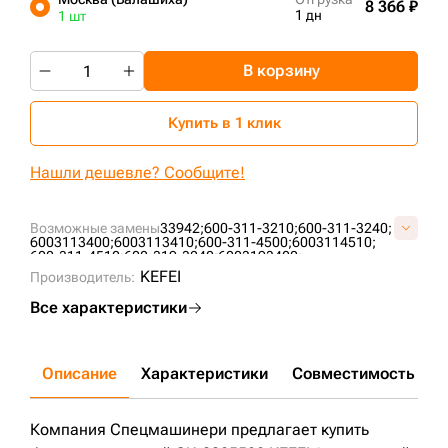
8 366 ₽
1 дн
1 шт
+7 (499) 394-50-93
В корзину
Купить в 1 клик
Нашли дешевле? Сообщите!
Возможные замены
33942;
600-311-3210;
600-311-3240;
6003113400;
6003113410;
600-311-4500;
6003114510;
600-311-4510;
600-319-3240;
6003193400;
600-319-3400;
6003193440;
600-319-3440;
6003194500;
KEFEI
Производитель:
6003194540;
600-319-4540;
BF1288O;
BF1357;
CX021;
CX022;
FS19946;
FS20036;
P550937;
P553200;
RC573X;
Все характеристики
S3207T;
SFC-55280;
SFC-56020;
SFC561110;
SP1499M;
Описание
Характеристики
Совместимость
Д
Компания Спецмашинери предлагает купить