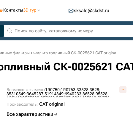
Контакты
3D тур
ии
sksale@skdst.ru
ивные фильтры
Фильтр топливный СК-0025621 CAT original
опливный СК-0025621 CAT 
Возможные замены
1R0750;
1R0763;
33528;
3528;
35310549;
3645287;
51914349;
6940233;
86528;
95528;
ABPN10GFF5320;
BF7633;
BF7637;
CB01405912;
CX776;
DF5320;
F398;
F65213;
FF1079;
FF5320;
H172WK;
LFF3347;
CAT original
Производитель:
P551313;
P8334;
RC528X;
SN55419;
ST20776;
VF1940;
WDK9501;
Р551313;
Все характеристики