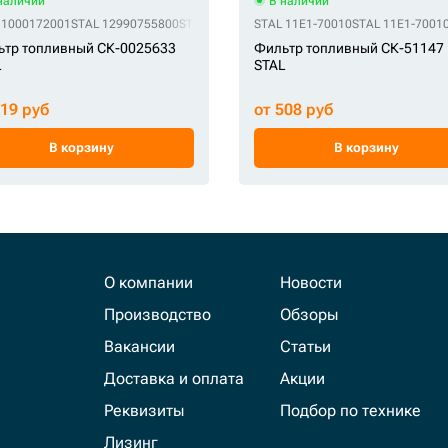
наличии
В наличии
49
 1000172001
CAT 3645287
STAL 12990755800
CAT 51914349
CAT 6940233
STAL 129907-55800
CAT 86528
STAL 11E1-70010
STAL 12990755801
CAT 95528
STAL 11E1-7001
CAT ABPN10GF
STAL 12
ьтр топливный СК-0025633
Фильтр топливный СК-51147
L
STAL
419 руб
от 508 руб
В корзину
В корзину
О компании
Новости
Производство
Обзоры
Вакансии
Статьи
Доставка и оплата
Акции
Реквизиты
Подбор по технике
Лизинг