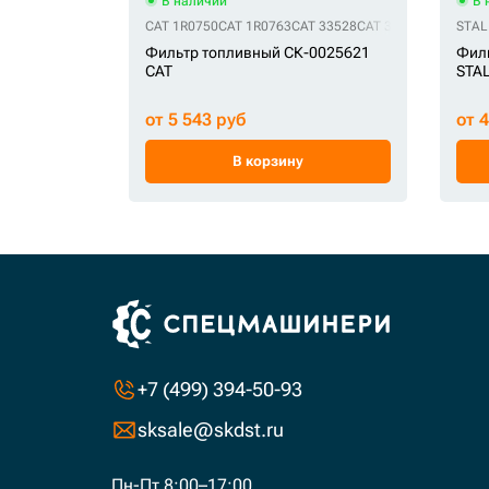
В наличии
В 
CAT 1R0750
CAT 1R0763
CAT 33528
CAT 3528
CAT 353105
STAL
Фильтр топливный СК-0025621
Фил
CAT
STA
от 5 543 руб
от 
В корзину
+7 (499) 394-50-93
sksale@skdst.ru
Пн-Пт 8:00–17:00