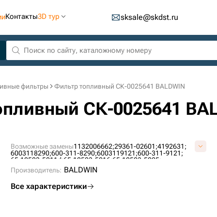
Контакты
3D тур
ии
sksale@skdst.ru
ивные фильтры
Фильтр топливный СК-0025641 BALDWIN
топливный СК-0025641 BA
Возможные замены
1132006662;
29361-02601;
4192631;
6003118290;
600-311-8290;
6003119121;
600-311-9121;
65.12503-5011d;
65.12503-5016;
65.12503-5025;
65.12503-5033;
71455185;
BF7546;
CX9121;
EK-1032;
FF232;
BALDWIN
Производитель:
FF5076;
FF5336;
FS1214;
KC 28;
L4192631;
P550106;
P557440;
ST29121;
ZP512F;
Все характеристики