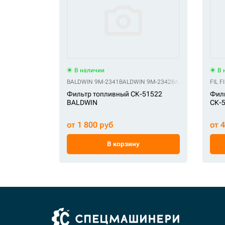
В наличии
В 
BALDWIN 9M-2341
BALDWIN 9M-2342
BALDWIN A8505
FIL F
BA
Фильтр топливный СК-51522
Филь
BALDWIN
СК-5
от 1 800 руб
от 
В корзину