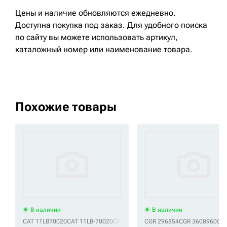
Цены и наличие обновляются ежедневно.
Доступна покупка под заказ. Для удобного поиска
по сайту вы можете использовать артикул,
каталожный номер или наименование товара.
Похожие товары
В наличии
В наличии
CAT 11LB70020
CAT 11LB-70020
CAT 1R0751
CGR 296854
CAT 1R0759
CGR 3608960
CAT 3
CAT 3320
CG