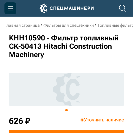
Главная страница
Фильтры для спецтехники
Топливные фильт
Компания
KHH10590 - Фильтр топливный
Акции
СК-50413 Hitachi Construction
Machinery
Доставка и оплата
Информация
Контакты
3D тур по производству
3D тур по складам
626 ₽
Уточнить наличие
sksale@skdst.ru