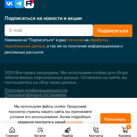
Подписаться
на новости и акции
Подписаться
Нажимая на "Подписаться" я даю
согласие
на
обработку
персональных данных
, а так же на получение информационных и
рекламных рассылок
2026 Все права защищены. Мы используем cookies для сбора
обезличенных персональных данных. Оставаясь на сайте, вы
соглашаетесь на сбор таких данных.
Политика конфиденциальности
Пользовательское соглашение
Политика обработки персональных данных
Мы используем файлы cookie. Продолжая
Поддержка и развитие
просмотр страниц нашего сайта, вы принимаете
условия его использования. Более подробные
Принимаю
сведения смотрите в нашей
политике
конфиденциальности
.
Главная
Каталог
Подбор
Контакты
Корзина