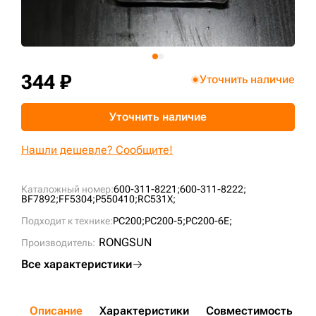
+7 (499) 394-50-93
344 ₽
Уточнить наличие
Уточнить наличие
Нашли дешевле? Сообщите!
Каталожный номер:
600-311-8221;
600-311-8222;
BF7892;
FF5304;
P550410;
RC531X;
Подходит к технике:
PC200;
PC200-5;
PC200-6E;
RONGSUN
Производитель:
Все характеристики
Описание
Характеристики
Совместимость
Д