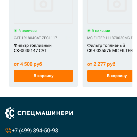
В наличии
В наличии
CAT 1R1804
CAT ZFC1117
MC FILTER 11LB70020
MC FIL
Фильтр топливный
Фильтр топливный
СК-0035147 CAT
СК-0025576 MC FILTER
от 4 500 руб
от 2 277 руб
В корзину
В корзину
+7 (499) 394-50-93