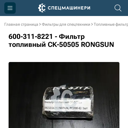
Главная страница
Фильтры для спецтехники
Топливные фильт
Компания
600-311-8221 - Фильтр
Акции
топливный СК-50505 RONGSUN
Доставка и оплата
Информация
Контакты
3D тур по производству
3D тур по складам
sksale@skdst.ru