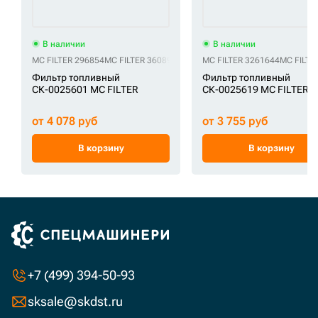
В наличии
В наличии
MC FILTER 296854
MC FILTER 3608960
MC FILTER FG174
MC FILTER 3261644
MC FILTER SK48
MC FILTE
Фильтр топливный
Фильтр топливный
СК-0025601 MC FILTER
СК-0025619 MC FILTER
от 4 078 руб
от 3 755 руб
В корзину
В корзину
+7 (499) 394-50-93
sksale@skdst.ru