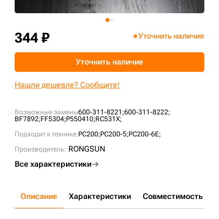
+7 (499) 394-50-93
344 ₽
Уточнить наличие
Уточнить наличие
Нашли дешевле? Сообщите!
Возможные замены
600-311-8221;
600-311-8222;
BF7892;
FF5304;
P550410;
RC531X;
Подходит к технике:
PC200;
PC200-5;
PC200-6E;
RONGSUN
Производитель:
Все характеристики
Описание
Характеристики
Совместимость
Д