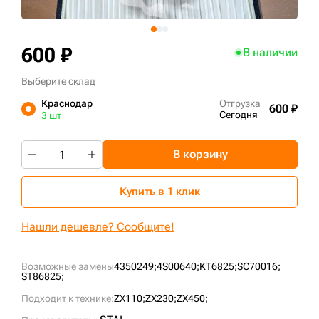
+7 (499) 394-50-93
600 ₽
В наличии
Выберите склад
Краснодар
Отгрузка
600 ₽
Сегодня
3 шт
В корзину
Купить в 1 клик
Нашли дешевле? Сообщите!
Возможные замены
4350249;
4S00640;
KT6825;
SC70016;
ST86825;
Подходит к технике:
ZX110;
ZX230;
ZX450;