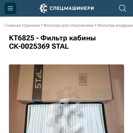
Главная страница
Фильтры для спецтехники
Фильтры воздушн
Компания
KT6825 - Фильтр кабины
Акции
СК-0025369 STAL
Доставка и оплата
Информация
Контакты
3D тур по производству
3D тур по складам
sksale@skdst.ru