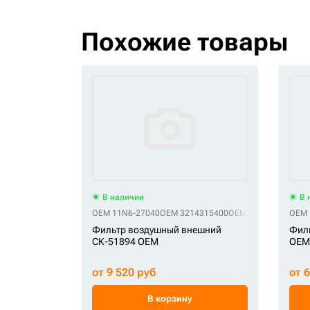
Похожие товары
В наличии
В 
OEM 11N6-27040
OEM 3214315400
OEM 40C1033
OEM 4
OEM 
Фильтр воздушный внешний
Фил
СК-51894 OEM
OEM
от 9 520 руб
от 
В корзину