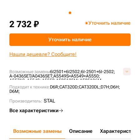
+7 (499) 394-50-93
2 732 ₽
Уточнить наличие
Уточнить наличие
Нашли дешевле? Сообщите!
Возможные замены
6I2501+6I2502;
6I-2501+6I-2502;
A-0436SET/A0436SET;
A5549S=A5549+A5550;
A5571S=A5549+A5550;
AF25125M+AF25126M;
AGM-A5549-S;
KW2833;
P532501+P532502;
PU2833;
Подходит к технике:
D6R;
CAT320D;
CAT320DL;
D7H;
D6H;
RS3504+RS3505;
ST302AB;
ST40302-1AB;
YAP8311AB;
D6M;
STAL
Производитель:
Все характеристики
Возможные замены
Описание
Характеристики