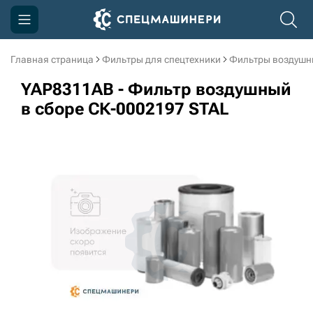
Главная страница
Фильтры для спецтехники
Фильтры воздушн
Компания
YAP8311AB - Фильтр воздушный
Акции
в сборе СК-0002197 STAL
Доставка и оплата
Информация
Контакты
3D тур по производству
3D тур по складам
sksale@skdst.ru