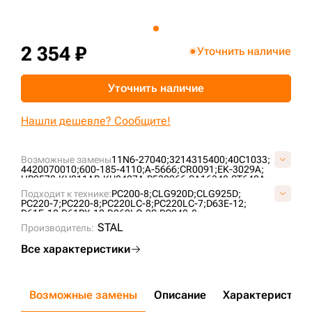
+7 (499) 394-50-93
2 354 ₽
Уточнить наличие
Уточнить наличие
Нашли дешевле? Сообщите!
Возможные замены
11N6-27040;
3214315400;
40C1033;
4420070010;
600-185-4110;
A-5666;
CR0091;
EK-3029A;
HP2578;
KU811AB;
KU8407A;
P532966;
SA16348;
ST640A;
Подходит к технике:
PC200-8;
CLG920D;
CLG925D;
PC220-7;
PC220-8;
PC220LC-8;
PC220LC-7;
D63E-12;
D61E-12;
D61PX-12;
R260LC-9S;
PC240-8;
STAL
Производитель:
Все характеристики
Возможные замены
Описание
Характеристики