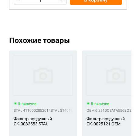
Похожие товары
В наличии
В наличии
STAL 4110002852014
STAL ST40197AB
STAL ZA3097AB
OEM 6I2510
OEM A5563
OEM 
Фильтр воздушный
Фильтр воздушный
СК-0032553 STAL
СК-0025121 OEM