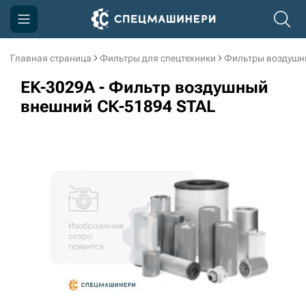
Главная страница
Фильтры для спецтехники
Фильтры воздушн
Компания
EK-3029A - Фильтр воздушный
Акции
внешний СК-51894 STAL
Доставка и оплата
Информация
Контакты
3D тур по производству
3D тур по складам
sksale@skdst.ru