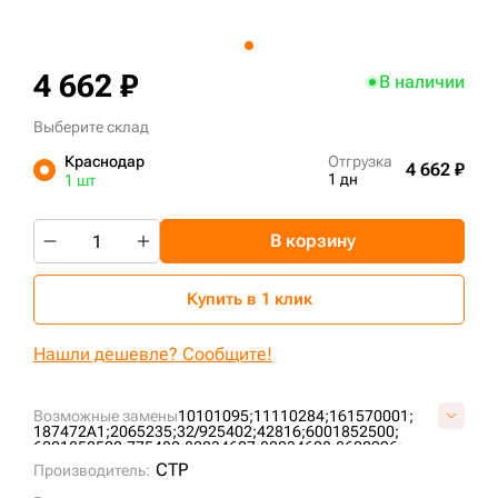
+7 (499) 394-50-93
4 662 ₽
В наличии
Выберите склад
Краснодар
Отгрузка
4 662 ₽
1 дн
1 шт
В корзину
Купить в 1 клик
Нашли дешевле? Сообщите!
Возможные замены
10101095;
11110284;
161570001;
187472A1;
2065235;
32/925402;
42816;
6001852500;
6001852520;
775480;
82034607;
82034608;
8602996;
87682992;
AF25618;
CF1141;
P780523;
P782107;
P812923;
CTP
Производитель: