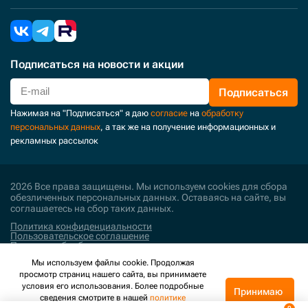
Подписаться
на новости и акции
Подписаться
Нажимая на "Подписаться" я даю
согласие
на
обработку
персональных данных
, а так же на получение информационных и
рекламных рассылок
2026 Все права защищены. Мы используем cookies для сбора
обезличенных персональных данных. Оставаясь на сайте, вы
соглашаетесь на сбор таких данных.
Политика конфиденциальности
Пользовательское соглашение
Политика обработки персональных данных
Мы используем файлы cookie. Продолжая
Поддержка и развитие
просмотр страниц нашего сайта, вы принимаете
условия его использования. Более подробные
Принимаю
сведения смотрите в нашей
политике