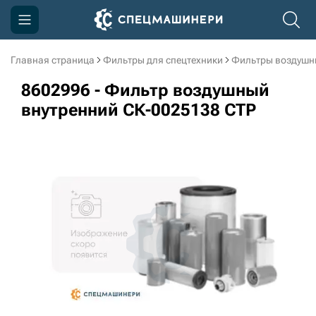
Главная страница
Фильтры для спецтехники
Фильтры воздушн
Компания
8602996 - Фильтр воздушный
Акции
внутренний СК-0025138 CTP
Доставка и оплата
Информация
Контакты
3D тур по производству
3D тур по складам
sksale@skdst.ru