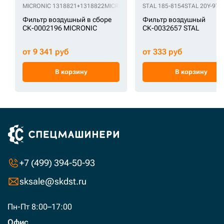
MICRONIC 1318821+1318822
MICRONIC 131-8821+131-8822
STAL 185-8154
STAL 20Y-979
MICRONIC A
Фильтр воздушный в сборе
Фильтр воздушный
СК-0002196 MICRONIC
СК-0032657 STAL
от 9 341 руб
от 333 руб
В корзину
В корзину
+7 (499) 394-50-93
sksale@skdst.ru
Пн-Пт 8:00–17:00
Офис