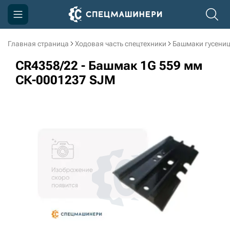
Главная страница
Ходовая часть спецтехники
Башмаки гусени
Компания
CR4358/22 - Башмак 1G 559 мм
Акции
СК-0001237 SJM
Доставка и оплата
Информация
Контакты
3D тур по производству
3D тур по складам
sksale@skdst.ru