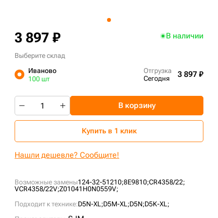
+7 (499) 394-50-93
3 897 ₽
В наличии
Выберите склад
Иваново
Отгрузка
3 897 ₽
Сегодня
100 шт
В корзину
Купить в 1 клик
Нашли дешевле? Сообщите!
Возможные замены
124-32-51210;
8E9810;
CR4358/22;
VCR4358/22V;
Z01041H0N0559V;
Подходит к технике:
D5N-XL;
D5M-XL;
D5N;
D5K-XL;