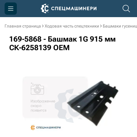
Главная страница
Ходовая часть спецтехники
Башмаки гусени
Компания
169-5868 - Башмак 1G 915 мм
Акции
СК-6258139 OEM
Доставка и оплата
Информация
Контакты
3D тур по производству
3D тур по складам
sksale@skdst.ru