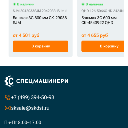
В наличии
В наличии
SJM 2042033
SJM 2042033-I
SJM 81N8-25560BG
QHD 126-5066
SJM 81N8-26560
QHD 2424N22
SJM 8
Башмак 3G 800 мм СК-29088
Башмак 3G 600 мм
SJM
СК-4543922 QHD
от 4 501 руб
от 4 655 руб
В корзину
В корзину
+7 (499) 394-50-93
sksale@skdst.ru
Пн-Пт 8:00–17:00