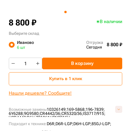
+7 (499) 394-50-93
8 800 ₽
В наличии
Выберите склад
Иваново
Отгрузка
8 800 ₽
Сегодня
6 шт
В корзину
Купить в 1 клик
Нашли дешевле? Сообщите!
Возможные замены
10326149;
169-5868;
196-7839;
6Y6288;
9G9580;
CR4442/36;
CR5320/36;
IS3717/915;
VCR4442/36V;
Z01061H0N0915V;
Подходит к технике:
D6R;
D6R-LGP;
D6H-LGP;
850J-LGP;