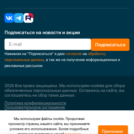
Подписаться
на новости и акции
Подписаться
Нажимая на "Подписаться" я даю
согласие
на
обработку
персональных данных
, а так же на получение информационных и
рекламных рассылок
2026 Все права защищены. Мы используем cookies для сбора
обезличенных персональных данных. Оставаясь на сайте, вы
соглашаетесь на сбор таких данных.
Политика конфиденциальности
Пользовательское соглашение
Политика обработки персональных данных
Мы используем файлы cookie. Продолжая
Поддержка и развитие
просмотр страниц нашего сайта, вы принимаете
условия его использования. Более подробные
Принимаю