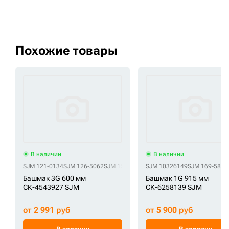
Похожие товары
В наличии
В наличии
SJM 121-0134
SJM 126-5062
SJM 159404A1
SJM 10326149
SJM 161298A1
SJM 169-5868
SJM 165934A
Башмак 3G 600 мм
Башмак 1G 915 мм
СК-4543927 SJM
СК-6258139 SJM
от 2 991 руб
от 5 900 руб