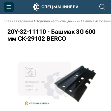
Главная страница
Ходовая часть спецтехники
Башмаки гусени
Компания
20Y-32-11110 - Башмак 3G 600
Акции
мм СК-29102 BERCO
Доставка и оплата
Информация
Контакты
3D тур по производству
3D тур по складам
sksale@skdst.ru