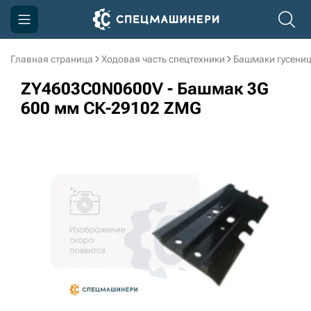
Главная страница
Ходовая часть спецтехники
Башмаки гусени
Компания
ZY4603C0N0600V - Башмак 3G
Акции
600 мм СК-29102 ZMG
Доставка и оплата
Информация
Контакты
3D тур по производству
3D тур по складам
sksale@skdst.ru