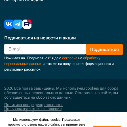
Подписаться
на новости и акции
Подписаться
Нажимая на "Подписаться" я даю
согласие
на
обработку
персональных данных
, а так же на получение информационных и
рекламных рассылок
2026 Все права защищены. Мы используем cookies для сбора
обезличенных персональных данных. Оставаясь на сайте, вы
соглашаетесь на сбор таких данных.
Политика конфиденциальности
Пользовательское соглашение
Политика обработки персональных данных
Мы используем файлы cookie. Продолжая
Поддержка и развитие
просмотр страниц нашего сайта, вы принимаете