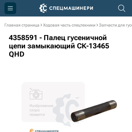
Главная страница
Ходовая часть спецтехники
Запчасти для гу
Компания
4358591 - Палец гусеничной
Акции
цепи замыкающий СК-13465
QHD
Доставка и оплата
Информация
Контакты
3D тур по производству
3D тур по складам
sksale@skdst.ru