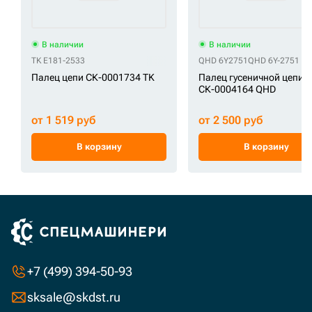
В наличии
В наличии
TK E181-2533
QHD 6Y2751
QHD 6Y-2751
Палец цепи СК-0001734 TK
Палец гусеничной цепи
СК-0004164 QHD
от 1 519 руб
от 2 500 руб
В корзину
В корзину
+7 (499) 394-50-93
sksale@skdst.ru