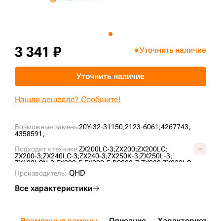
+7 (499) 394-50-93
3 341 ₽
Уточнить наличие
Уточнить наличие
Нашли дешевле? Сообщите!
Возможные замены
20Y-32-31150;
2123-6061;
4267743;
4358591;
Подходит к технике:
ZX200LC-3;
ZX200;
ZX200LC;
ZX200-3;
ZX240LC-3;
ZX240-3;
ZX250K-3;
ZX250L-3;
ZX180LCN-3;
EX200-5;
EX220-5;
PC200-7;
ZX230;
ZX230LC;
ZX230LCSA;
ZX160LC;
ZX200LC-5G;
ZX200-5G;
PC200-8;
QHD
Производитель:
PC200-6;
R210LC-7;
DX225LCA;
EX200K-2;
ZX210H-3G;
DX255LC;
EC210BF;
SOLAR255LC-V;
R210LC-3;
Все характеристики
R220LC-9S;
PC240NLC-8;
Возможные замены
Описание
Характеристики