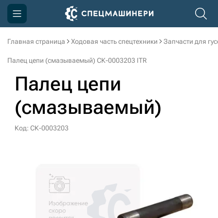
Главная страница
Ходовая часть спецтехники
Запчасти для гу
Компания
Палец цепи (смазываемый) СК-0003203 ITR
Акции
Палец цепи
Доставка и оплата
(смазываемый)
Информация
Контакты
Код: СК-0003203
3D тур по производству
3D тур по складам
sksale@skdst.ru