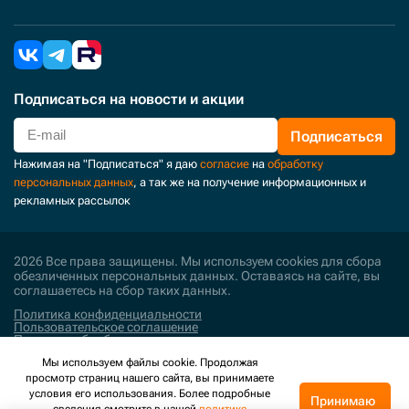
Подписаться
на новости и акции
Подписаться
Нажимая на "Подписаться" я даю
согласие
на
обработку
персональных данных
, а так же на получение информационных и
рекламных рассылок
2026 Все права защищены. Мы используем cookies для сбора
обезличенных персональных данных. Оставаясь на сайте, вы
соглашаетесь на сбор таких данных.
Политика конфиденциальности
Пользовательское соглашение
Политика обработки персональных данных
Мы используем файлы cookie. Продолжая
Поддержка и развитие
просмотр страниц нашего сайта, вы принимаете
условия его использования. Более подробные
Принимаю