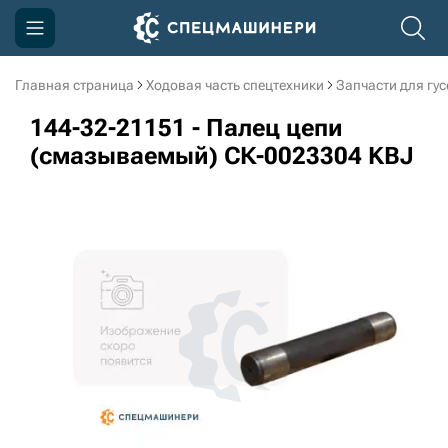
Главная страница
Ходовая часть спецтехники
Запчасти для гу
Компания
144-32-21151 - Палец цепи
Акции
(смазываемый) СК-0023304 KBJ
Доставка и оплата
Информация
Контакты
3D тур по производству
3D тур по складам
sksale@skdst.ru