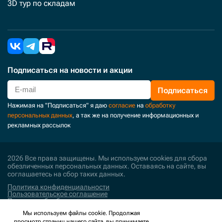
3D тур по складам
Подписаться
на новости и акции
Подписаться
Нажимая на "Подписаться" я даю
согласие
на
обработку
персональных данных
, а так же на получение информационных и
рекламных рассылок
2026 Все права защищены. Мы используем cookies для сбора
обезличенных персональных данных. Оставаясь на сайте, вы
соглашаетесь на сбор таких данных.
Политика конфиденциальности
Пользовательское соглашение
Политика обработки персональных данных
Мы используем файлы cookie. Продолжая
Поддержка и развитие
просмотр страниц нашего сайта, вы принимаете