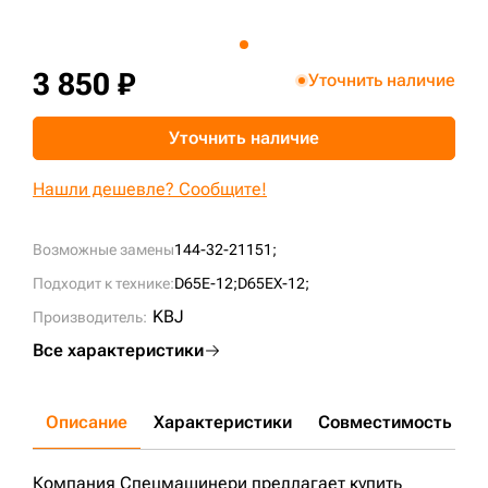
+7 (499) 394-50-93
3 850 ₽
Уточнить наличие
Уточнить наличие
Нашли дешевле? Сообщите!
Возможные замены
144-32-21151;
Подходит к технике:
D65E-12;
D65EX-12;
KBJ
Производитель:
Все характеристики
Описание
Характеристики
Совместимость
Д
Компания Спецмашинери предлагает купить