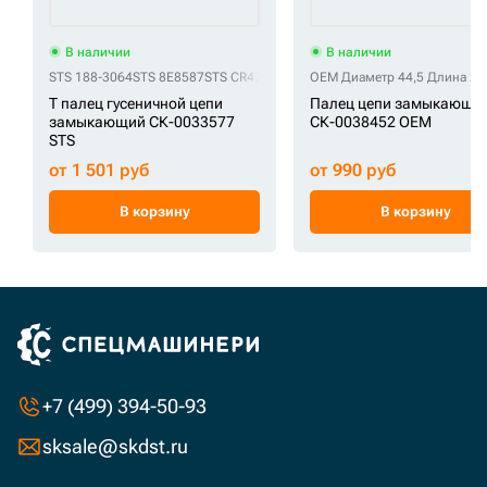
В наличии
В наличии
STS 188-3064
STS 8E8587
STS CR4796
OEM Диаметр 44,5 Длина 24
Т палец гусеничной цепи
Палец цепи замыкающи
замыкающий СК-0033577
СК-0038452 OEM
STS
от 1 501 руб
от 990 руб
В корзину
В корзину
+7 (499) 394-50-93
sksale@skdst.ru