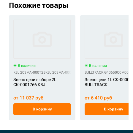
Похожие товары
В наличии
В наличии
KBJ 203MA-000T2B
KBJ 203MA-000T2B (консистентная смазка, палец)
BULLTRACK G40650C0M0000
KB
Звено цепи в сборе 2L
Звено цепи 1L СК-00002
СК-0001766 KBJ
BULLTRACK
от 11 037 руб
от 6 410 руб
В корзину
В корзину