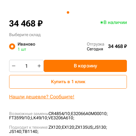
+7 (499) 394-50-93
34 468 ₽
В наличии
Выберите склад
Иваново
Отгрузка
34 468 ₽
Сегодня
1 шт
В корзину
Купить в 1 клик
Нашли дешевле? Сообщите!
Возможные замены
CR4854/10;
E32066A0M00010;
FT3599/10;
LK49/10;
VE3206A610;
Подходит к технике:
ZX120;
EX120;
ZX135US;
JS130;
JS140;
TB1140;