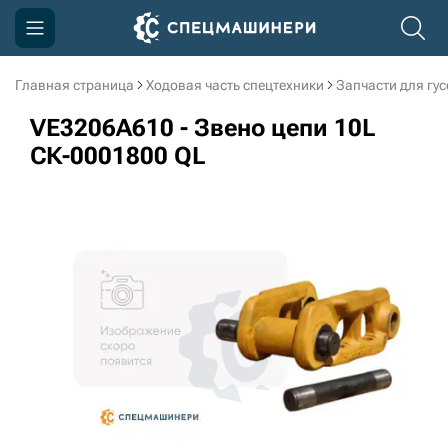
Главная страница
Ходовая часть спецтехники
Запчасти для гу
Компания
VE3206A610 - Звено цепи 10L
Акции
СК-0001800 QL
Доставка и оплата
Информация
Контакты
3D тур по производству
3D тур по складам
sksale@skdst.ru