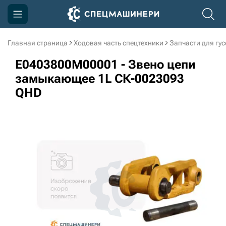
Главная страница
Ходовая часть спецтехники
Запчасти для гу
Компания
E0403800M00001 - Звено цепи
Акции
замыкающее 1L СК-0023093
QHD
Доставка и оплата
Информация
Контакты
3D тур по производству
3D тур по складам
sksale@skdst.ru