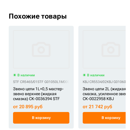
Похожие товары
В наличии
В наличии
STF CR5465/01
STF G01050L1M00001
STF UL190C6L01
KBJ CR5534/02
STF VG0105L001
KBJ G01060L
Звено цепи 1L+0,5 мастер-
Звено цепи 2L (жидкая
звено верхнее (жидкая
смазка, усиленное звено
смазка) СК-0036394 STF
СК-0022958 KBJ
от 20 895 руб
от 21 742 руб
В корзину
В корзину