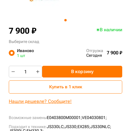
+7 (499) 394-50-93
7 900 ₽
В наличии
Выберите склад
Иваново
Отгрузка
7 900 ₽
Сегодня
1 шт
В корзину
Купить в 1 клик
Нашли дешевле? Сообщите!
Возможные замены
E0403800M00001;
VE04030801;
Подходит к технике:
JS330LC;
JS330;
EX285;
JS330NLC;
JS300LC;
FH330.3;