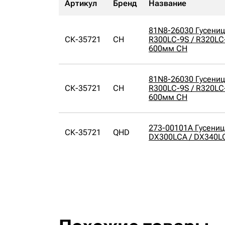
Артикул
Бренд
Название
81N8-26030 Гусениц
СК-35721
CH
R300LC-9S / R320LC
600мм CH
81N8-26030 Гусениц
СК-35721
CH
R300LC-9S / R320LC
600мм CH
273-00101A Гусениц
СК-35721
QHD
DX300LCA / DX340L