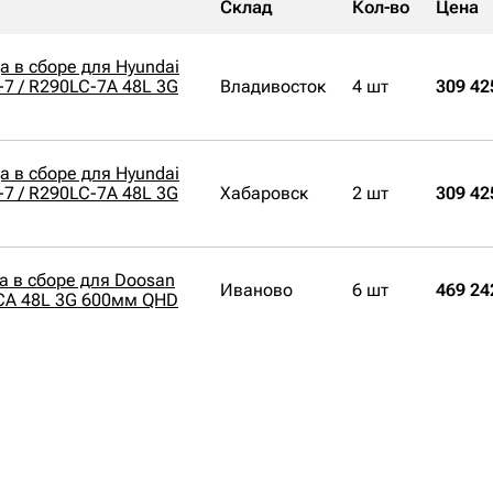
Склад
Кол-во
Цена
а в сборе для Hyundai
-7 / R290LC-7A 48L 3G
Владивосток
4 шт
309 42
а в сборе для Hyundai
-7 / R290LC-7A 48L 3G
Хабаровск
2 шт
309 42
а в сборе для Doosan
Иваново
6 шт
469 24
CA 48L 3G 600мм QHD