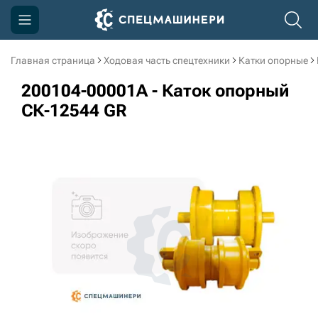
Главная страница
Ходовая часть спецтехники
Катки опорные
Компания
200104-00001A - Каток опорный
Акции
СК-12544 GR
Доставка и оплата
Информация
Контакты
3D тур по производству
3D тур по складам
sksale@skdst.ru