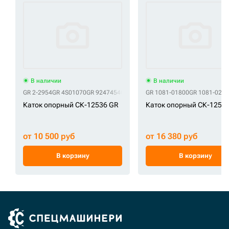
В наличии
В наличии
GR 2-2954
GR 4S01070
GR 9247454
GR 9253782
GR 1081-01800
GR 9257608
GR 9304040
GR 1081-025
G
Каток опорный СК-12536 GR
Каток опорный СК-1259
от 10 500 руб
от 16 380 руб
В корзину
В корзину