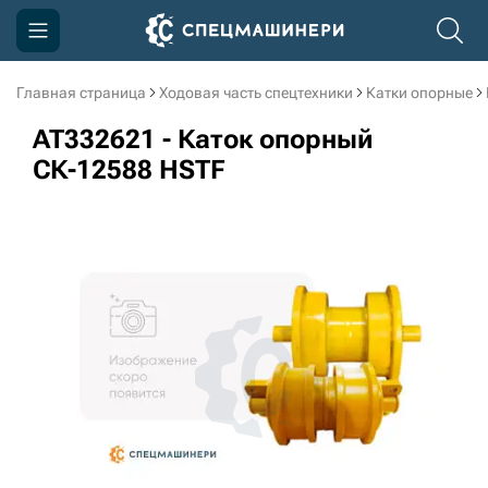
Главная страница
Ходовая часть спецтехники
Катки опорные
Компания
AT332621 - Каток опорный
Акции
СК-12588 HSTF
Доставка и оплата
Информация
Контакты
3D тур по производству
3D тур по складам
sksale@skdst.ru