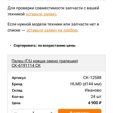
ZX210LC;
ZX180LCN-5G;
ZX250LC-3;
ZX180LC;
EX165;
EX165LC;
ZX240;
EX230LCH-5;
JohnDeere2154D;
Для проверки совместимости запчасти с вашей
EX200LCK-2;
ZX180-3;
ZX240N-3;
ZX180LC-3;
JohnDeere2054;
техникой
оставьте заявку
CLG220LC;
ZX210LC-3;
.
E230LC;
CLG920;
Если нужной модели техники или запчасти нет в
списке —
оставьте заявку на подбор
.
Сортировать: по возрастанию цены
Палец (Г/Ц ковша-звено трапеции)
СК-6191114 СК
СК-12588
Артикул
HLMD (d144 мм)
Бренд
Иваново
Склад
24 шт
Кол-во
4 900 ₽
Цена
В корзину