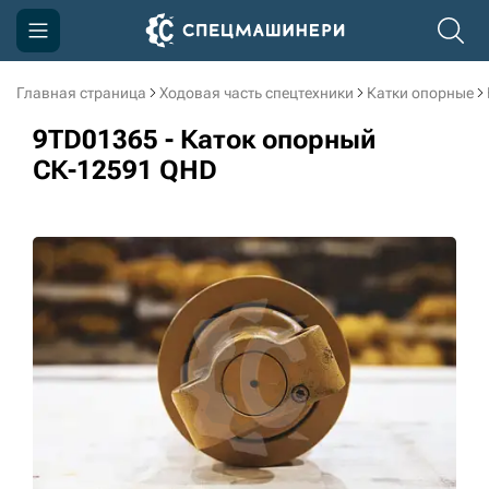
Главная страница
Ходовая часть спецтехники
Катки опорные
Компания
9TD01365 - Каток опорный
Акции
СК-12591 QHD
Доставка и оплата
Информация
Контакты
3D тур по производству
3D тур по складам
sksale@skdst.ru