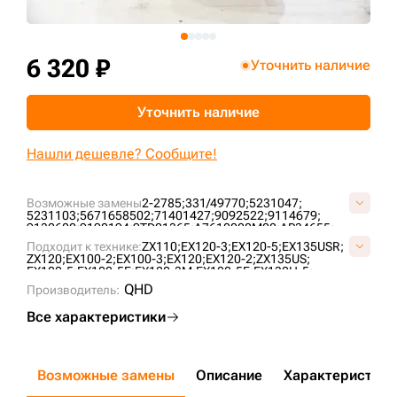
+7 (499) 394-50-93
6 320 ₽
Уточнить наличие
Уточнить наличие
Нашли дешевле? Сообщите!
Возможные замены
2-2785;
331/49770;
5231047;
5231103;
5671658502;
71401427;
9092522;
9114679;
9132600;
9190194;
9TD01365;
A7610000M00;
AP34655;
AT166891;
E02GUL003;
FT3602;
SI745;
TD01365;
Подходит к технике:
ZX110;
EX120-3;
EX120-5;
EX135USR;
VAT166891V;
ZX120;
EX100-2;
EX100-3;
EX120;
EX120-2;
ZX135US;
EX100-5;
EX100-5E;
EX120-3M;
EX120-5E;
EX130H-5;
EX130K-5;
EX135UR;
EX135UR-5;
ZX120-SA120;
E135SR;
QHD
Производитель:
TB1140;
E145;
JS110;
JS130LC;
JS115;
ZX130LCN;
Все характеристики
Возможные замены
Описание
Характеристики