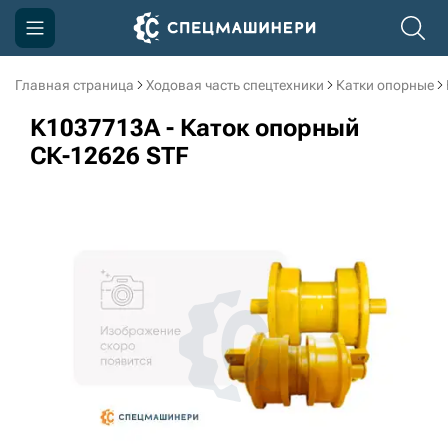
Главная страница
Ходовая часть спецтехники
Катки опорные
Компания
K1037713A - Каток опорный
Акции
СК-12626 STF
Доставка и оплата
Информация
Контакты
3D тур по производству
3D тур по складам
sksale@skdst.ru