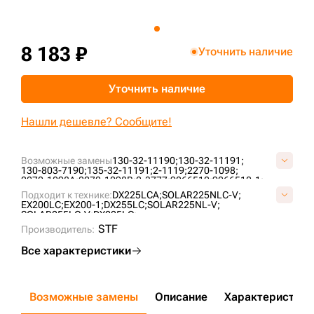
+7 (499) 394-50-93
8 183 ₽
Уточнить наличие
Уточнить наличие
Нашли дешевле? Сообщите!
Возможные замены
130-32-11190;
130-32-11191;
130-803-7190;
135-32-11191;
2-1119;
2270-1098;
2270-1098A;
2270-1098B;
2-3777;
9066510;
9066510-1;
9066510-2;
9066510-9;
9114617;
D4060000N08;
Подходит к технике:
DX225LCA;
SOLAR225NLC-V;
K1037713A;
KM67;
UF173E0E;
EX200LC;
EX200-1;
DX255LC;
SOLAR225NL-V;
SOLAR255LC-V;
DX225LC;
STF
Производитель:
Все характеристики
Возможные замены
Описание
Характеристики