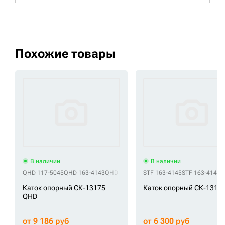
Похожие товары
В наличии
В наличии
QHD 117-5045
QHD 163-4143
QHD 163-4143-1
STF 163-4145
QHD 163-4143-2
STF 163-4145-
QHD 163
Каток опорный СК-13175
Каток опорный СК-13173
QHD
от 9 186 руб
от 6 300 руб