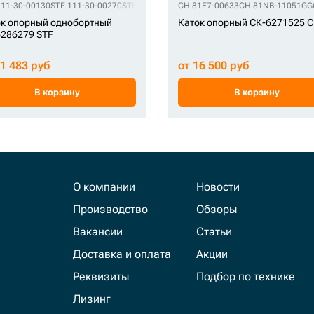
111-30-00130
 81QB-11010BG
STF 111-30-00270
STF UF210E4E
STF 111-30-00271
CH 81E7-00633
STF 111-30-00272
CH 81NB-11051GG
STF 111-30-
к опорный однобортный
Каток опорный СК-6271525 
286279 STF
11 483 руб
от 16 500 руб
В корзину
В корзину
О компании
Новости
Производство
Обзоры
Вакансии
Статьи
Доставка и оплата
Акции
Реквизиты
Подбор по технике
Лизинг