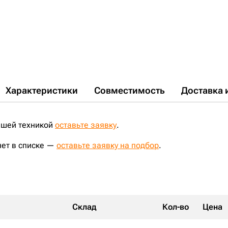
S515417;
SA1181-00010;
SI65;
SI65A;
UF173E2E;
VA140500;
VKL18V;
VOE14527314;
VOE14573180;
VOE14653290;
VOE14717293;
Y20571;
Характеристики
Совместимость
Доставка 
ашей техникой
оставьте заявку
.
нет в списке —
оставьте заявку на подбор
.
Склад
Кол-во
Цена