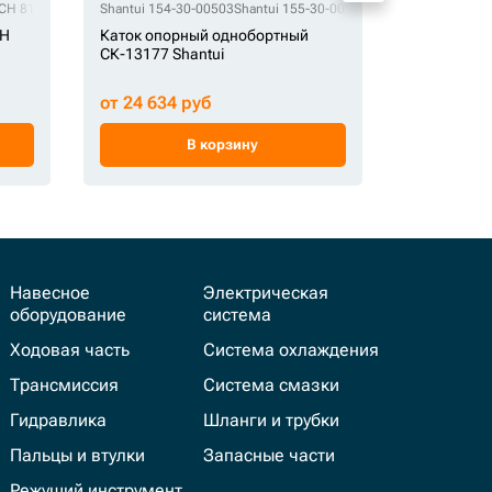
00273
CH 81QB-11010
STF 111-30-00274
CH 81QB-11010BG
Shantui 154-30-00503
STF 113-30-00170
CH UF210E4E
Shantui 155-30-00120
STF 113-30-00171
Shantui 155-30-001
STF 113-30-00172
STF 760934
S
CH
Каток опорный однобортный
Каток опо
СК-13177 Shantui
СК-12568 
от 24 634 руб
от 44 100
В корзину
Навесное
Электрическая
оборудование
система
Ходовая часть
Система охлаждения
Трансмиссия
Система смазки
Гидравлика
Шланги и трубки
Пальцы и втулки
Запасные части
Режущий инструмент