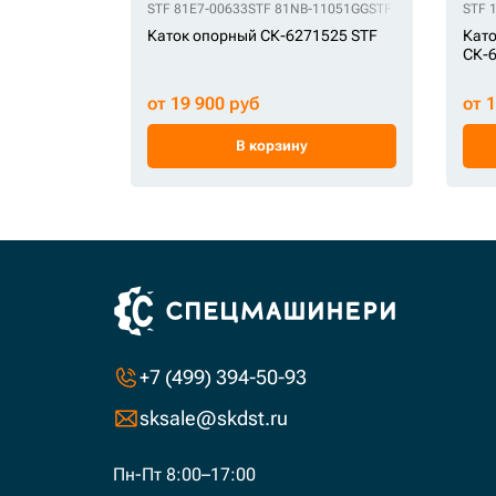
STF 81E7-00633
STF 81NB-11051GG
STF 81QB-11010
STF 
STF
Каток опорный СК-6271525 STF
Като
СК-6
от 19 900 руб
от 
В корзину
+7 (499) 394-50-93
sksale@skdst.ru
Пн-Пт 8:00–17:00